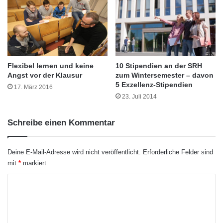
.
n
zum Ausbildungstag geöffnet und vermittelte
2
/
0
H
die Unternehmensgeschichte, die vor 66
1
e
Jahren in Buchen begann.
4
r
d
Flexibel lernen und keine
10 Stipendien an der SRH
e
Angst vor der Klausur
zum Wintersemester – davon
c
5 Exzellenz-Stipendien
k
17. März 2016
23. Juli 2014
e
b
e
Schreibe einen Kommentar
g
i
b
Deine E-Mail-Adresse wird nicht veröffentlicht.
Erforderliche Felder sind
t
mit
*
markiert
z
K
e
h
o
n
m
OKW Inside
j