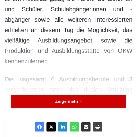
und Schüler, Schulabgängerinnen und -
abgänger sowie alle weiteren Interessierten
erhielten an diesem Tag die Möglichkeit, das
vielfältige Ausbildungsangebot sowie die
Produktion und Ausbildungsstätte von OKW
kennenzulernen.
Die insgesamt 6 Ausbildungsberufe und 3
verschiedenen Arten des dualen Studiums
wurden von den Auszubildenden und
Zeige mehr
Studenten selbst vorgestellt. Sie gewährten
Einblicke in das Berufsfeld / Studium, ihre
anfallenden Tätigkeiten sowie ihre