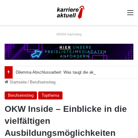
A
ARKM.marketing
Dilemma Abschlussarbeit: Was taugt die akademische Schützenhilfe?
Startseite
/
Berufseinstieg
Berufseinstieg
Topthema
OKW Inside – Einblicke in die
vielfältigen
Ausbildungsmöglichkeiten