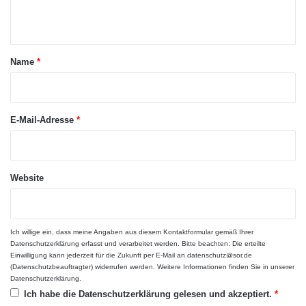
g
ä
n
das Deutschlandstipendium.
s
t
-
G
t
u
ö
a
Über den globalen Unternehmensbereich
Name
*
n
t
d
r
t
Santander Universidades unterhält Santander
S
i
*
in Deutschland neben der Universität Frankfurt
t
n
E-Mail-Adresse
*
u
g
ebenfalls Kooperationen mit der Humboldt-
d
e
i
n
Universität Berlin, der Universität Bremen, der
e
m
Universität Göttingen, der Universität
n
Website
i
t
t
Heidelberg, der Universität zu Köln, der
i
1
p
Westfälischen Wilhelms-Universität Münster
5
Ich willige ein, dass meine Angaben aus diesem Kontaktformular gemäß Ihrer
p
0
der Universität Tübingen und der Hochschule
Datenschutzerklärung
erfasst und verarbeitet werden. Bitte beachten: Die erteilte
s
F
Einwilligung kann jederzeit für die Zukunft per E-Mail an datenschutz@sor.de
a
Niederrhein.
(Datenschutzbeauftragter) widerrufen werden. Weitere Informationen finden Sie in unserer
c
Datenschutzerklärung
.
h
Ich habe die
Datenschutzerklärung
gelesen und akzeptiert.
*