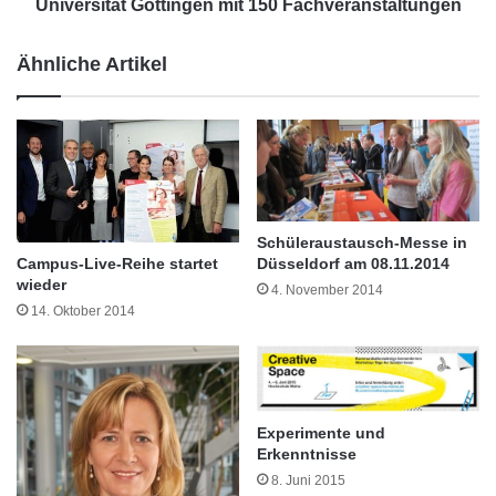
s
n
Universität Göttingen mit 150 Fachveranstaltungen
s
s
t
t
Ähnliche Artikel
:
a
E
g
i
e
n
f
s
ü
t
r
i
S
e
t
Schüleraustausch-Messe in
g
u
Düsseldorf am 08.11.2014
Campus-Live-Reihe startet
M
d
wieder
4. November 2014
a
i
14. Oktober 2014
g
e
a
n
z
i
i
n
n
t
Experimente und
b
e
Erkenntnisse
i
r
8. Juni 2015
e
e