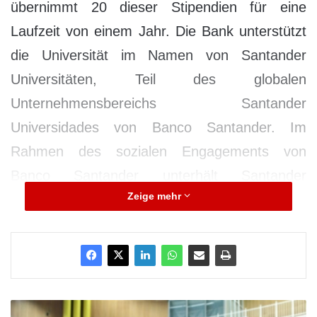
übernimmt 20 dieser Stipendien für eine
Laufzeit von einem Jahr. Die Bank unterstützt
die Universität im Namen von Santander
Universitäten, Teil des globalen
Unternehmensbereichs Santander
Universidades von Banco Santander. Im
Rahmen des sozialen Engagements von
Banco Santander unterhält Santander
Zeige mehr
Universidades seit 1996 Partnerschaften mit
inzwischen rund 1.200 akademischen
Institutionen weltweit.
Die Stipendienurkunden wurden im Rahmen
K
einer festlichen Veranstaltung überreicht.