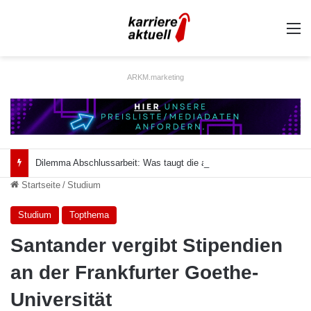
A
ARKM.marketing
Dilemma Abschlussarbeit: Was taugt die akademische Schützenhilfe?
Startseite
/
Studium
Studium
Topthema
Santander vergibt Stipendien
an der Frankfurter Goethe-
Universität