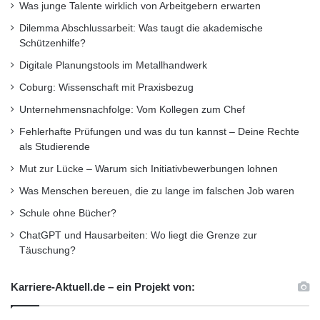
Was junge Talente wirklich von Arbeitgebern erwarten
Santander Universitäten ist Teil des globalen
Dilemma Abschlussarbeit: Was taugt die akademische
Schützenhilfe?
Unternehmensbereichs Santander
Digitale Planungstools im Metallhandwerk
Universidades, über den Banco Santander seit
Coburg: Wissenschaft mit Praxisbezug
1996 inzwischen weltweit rund1.200
Unternehmensnachfolge: Vom Kollegen zum Chef
einzigartige Kooperationen mit Universitäten
Fehlerhafte Prüfungen und was du tun kannst – Deine Rechte
aufgebaut hat. Diese Kooperationen
als Studierende
Mut zur Lücke – Warum sich Initiativbewerbungen lohnen
unterscheiden sich von jenen anderer
Was Menschen bereuen, die zu lange im falschen Job waren
nationaler und internationaler Banken: Banco
Schule ohne Bücher?
Santander fördert akademische Institutionen in
ChatGPT und Hausarbeiten: Wo liegt die Grenze zur
den Bereichen Lehre und Forschung,
Täuschung?
internationale Kooperationen, Wissens- und
Karriere-Aktuell.de – ein Projekt von:
Technologietransfer, Unternehmensinitiativen,
Austauschmöglichkeiten für Studenten und