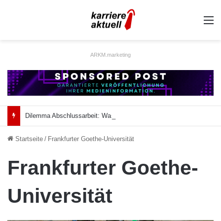
A
ARKM.marketing
Dilemma Abschlussarbeit: Was taugt die akademische Schützenhilfe?
Startseite
/
Frankfurter Goethe-Universität
Frankfurter Goethe-
Universität