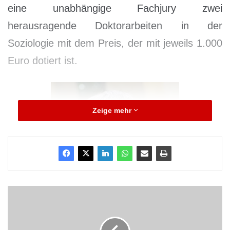
eine unabhängige Fachjury zwei
herausragende Doktorarbeiten in der
Soziologie mit dem Preis, der mit jeweils 1.000
Euro dotiert ist.
Zeige mehr
W
e
i
t