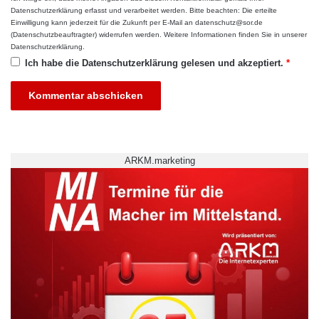
Institut für Soziologie der Universität Jena an.
Datenschutzerklärung
erfasst und verarbeitet werden. Bitte beachten: Die erteilte
Einwilligung kann jederzeit für die Zukunft per E-Mail an datenschutz@sor.de
Seine Dissertation entstand zwischen 2009
(Datenschutzbeauftragter) widerrufen werden. Weitere Informationen finden Sie in unserer
Datenschutzerklärung
.
und 2012, unterstützt durch ein
Ich habe die
Datenschutzerklärung
gelesen und akzeptiert.
*
Promotionsstipendium der Hans-Böckler-
Stiftung. Seit 2012 arbeitet er als
wissenschaftlicher Mitarbeiter der DFG-
KollegforscherInnengruppe
ARKM.marketing
„Postwachstumsgesellschaften“ am Institut für
Soziologie der Friedrich-Schiller-Universität
Jena.
ARKM.marketing