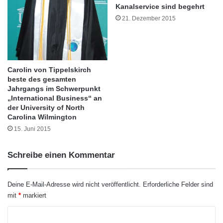
Kanalservice sind begehrt
e
21. Dezember 2015
r
k
f
ü
Laut Eversberg bezieht sich Arbeitskraft in der
r
gegenwärtigen Konstellation nicht mehr auf
Carolin von Tippelskirch
F
beste des gesamten
r
das Individuum. Stattdessen sind „Dividuen“
Jahrgangs im Schwerpunkt
a
„International Business“ an
gefragt, die ihre Kompetenzen permanent
u
der University of North
e
Carolina Wilmington
messen, vergleichen und optimieren, um den
n
15. Juni 2015
i
Anforderungen eines flexibilisierten
n
Arbeitsmarkts gerecht zu werden. Wie sich die
Schreibe einen Kommentar
M
I
Anforderungen der Dividualisierung für die
N
Deine E-Mail-Adresse wird nicht veröffentlicht.
Erforderliche Felder sind
Einzelnen am Arbeitsmarkt darstellen und wie
T
mit
*
markiert
i
diese damit umgehen, hat er am Beispiel von
s
K
t
jugendlichen Teilnehmenden einer