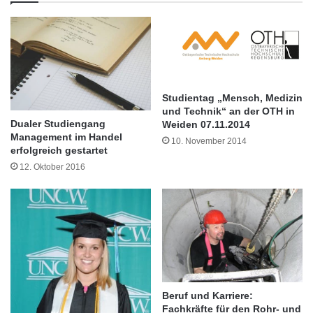
r
Jugendlichen in einer Pilotmaßnahme“. Die
z
ä
i
Studie untersucht aus machtkritischer
f
s
t
c
soziologischer Perspektive die
e
h
Wirkmechanismen und die subjektiven
e
s
Auswirkungen von „aktivierenden“
Studientag „Mensch, Medizin
M
und Technik“ an der OTH in
e
arbeitsmarktpolitischen Interventionen. Am
Dualer Studiengang
Weiden 07.11.2014
n
Management im Handel
10. November 2014
Beispiel einer Maßnahme für junge Arbeitslose
t
erfolgreich gestartet
o
12. Oktober 2016
entwickelt der Jenaer Soziologe die Theorie
r
einer gesellschaftlichen Dynamik der
i
n
„Dividualisierung“.
g
-
N
e
t
Beruf und Karriere:
z
Fachkräfte für den Rohr- und
w