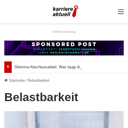
A
ARKM.marketing
Dilemma Abschlussarbeit: Was taugt die akademische Schützenhilfe?
Startseite
/
Belastbarkeit
Belastbarkeit