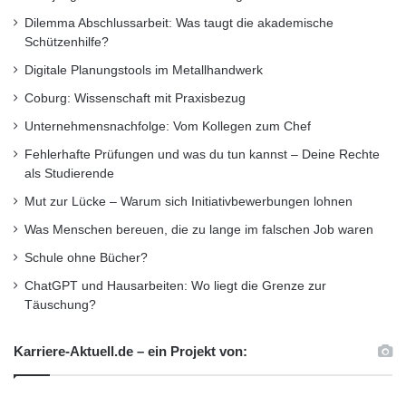
leicht zum Opfer. Sie können Aufgaben nur
Dilemma Abschlussarbeit: Was taugt die akademische
Schützenhilfe?
schwer abgeben und haben das Gefühl,
Digitale Planungstools im Metallhandwerk
allgegenwärtig sein zu müssen. Um aus
Coburg: Wissenschaft mit Praxisbezug
diesem enormen Druck herauszukommen,
Unternehmensnachfolge: Vom Kollegen zum Chef
müssen die Betroffenen lernen „Nein“ zu
Fehlerhafte Prüfungen und was du tun kannst – Deine Rechte
sagen und Aufgaben zu delegieren. So
als Studierende
entstehen Freiräume für mehr Entspannung
Mut zur Lücke – Warum sich Initiativbewerbungen lohnen
Was Menschen bereuen, die zu lange im falschen Job waren
und Erholung.
Schule ohne Bücher?
Quelle: (djd)
ChatGPT und Hausarbeiten: Wo liegt die Grenze zur
Täuschung?
ARKM.marketing
Karriere-Aktuell.de – ein Projekt von: