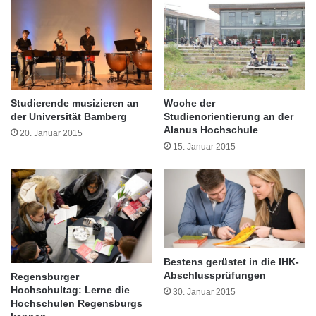
i
:
e
Gehirn unter Dauerstress
M
u
i
n
t
d
t
B
e
e
l
Studierende musizieren an
Woche der
r
s
der Universität Bamberg
Studienorientierung an der
u
t
Alanus Hochschule
20. Januar 2015
f
ä
15. Januar 2015
d
n
u
d
r
i
c
s
h
c
d
h
i
g
e
Bestens gerüstet in die IHK-
e
Abschlussprüfungen
n
Regensburger
p
Hochschultag: Lerne die
e
r
30. Januar 2015
Hochschulen Regensburgs
u
ä