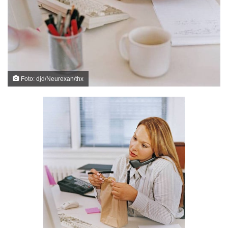
Foto: djd/Neurexan/thx