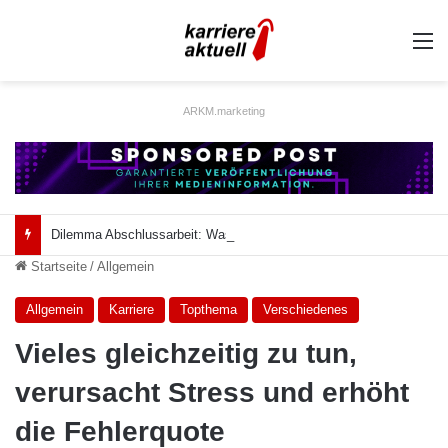
A
ARKM.marketing
Dilemma Abschlussarbeit: Was taugt die akademische Schützenhilfe?
Startseite
/
Allgemein
Allgemein
Karriere
Topthema
Verschiedenes
Vieles gleichzeitig zu tun,
verursacht Stress und erhöht
die Fehlerquote