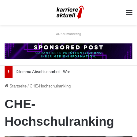
A
ARKM.marketing
Dilemma Abschlussarbeit: Was taugt die akademische Schützenhilfe?
Startseite
/
CHE-Hochschulranking
CHE-
Hochschulranking