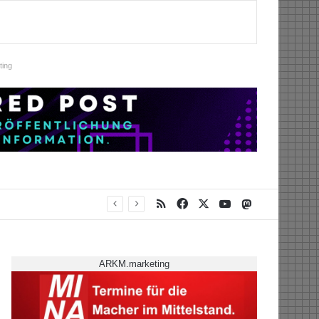
ing
RSS
Facebook
X
YouTube
Mastodon
ARKM.marketing