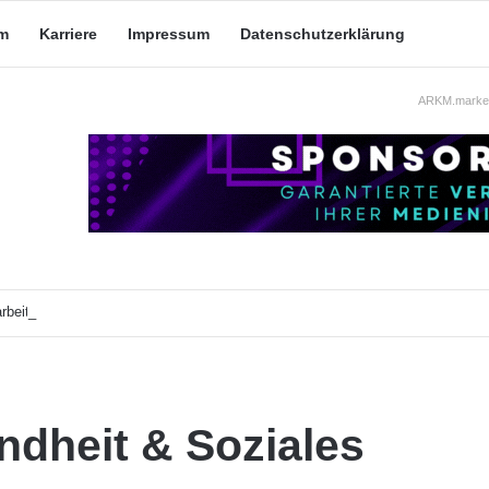
m
Karriere
Impressum
Datenschutzerklärung
ARKM.market
beit: Was taugt die akademische Schützenhilfe?
dheit & Soziales