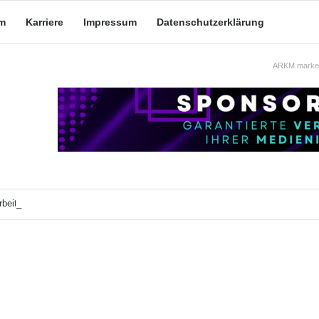
m
Karriere
Impressum
Datenschutzerklärung
ARKM.market
beit: Was taugt die akademische Schützenhilfe?