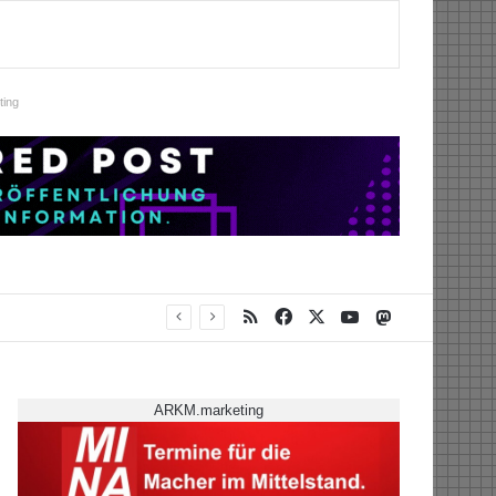
ing
RSS
Facebook
X
YouTube
Mastodon
ARKM.marketing