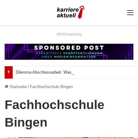
A
ARKM.marketing
Dilemma Abschlussarbeit: Was taugt die akademische Schützenhilfe?
Startseite
/
Fachhochschule Bingen
Fachhochschule
Bingen