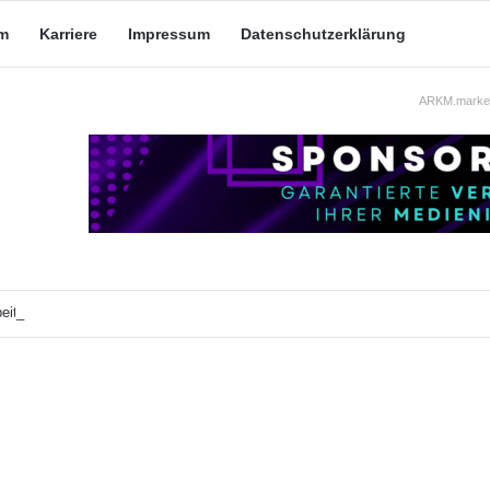
m
Karriere
Impressum
Datenschutzerklärung
ARKM.market
eit: Was taugt die akademische Schützenhilfe?