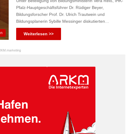
Unter Beteiligung von Bildungsministerin Vera Reiß, IHK-
Pfalz-Hauptgeschäftsführer Dr. Rüdiger Beyer,
Bildungsforscher Prof. Dr. Ulrich Trautwein und
Bildungsplanerin Sybille Messinger diskutierten…
in
Weiterlesen >>
KM.marketing