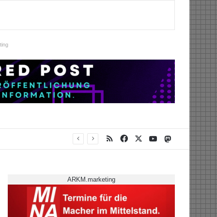
ing
RSS
Facebook
X
YouTube
Mastodon
ARKM.marketing