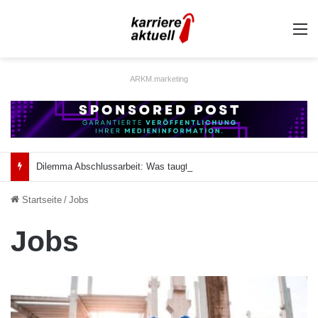
A
ARKM.marketing
Dilemma Abschlussarbeit: Was taugt die akademische Schützenhilfe?
Startseite
/
Jobs
Jobs