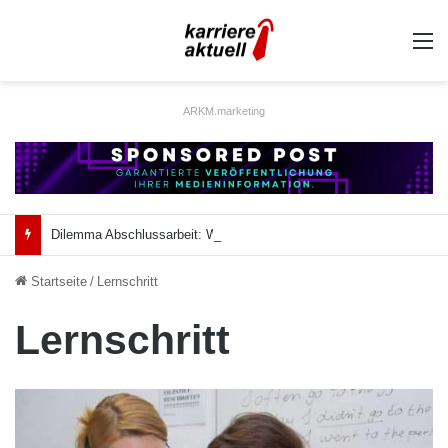
A
ARKM.marketing
Dilemma Abschlussarbeit: Was taugt die akademische Schützenhilfe?
Startseite
/
Lernschritt
Lernschritt