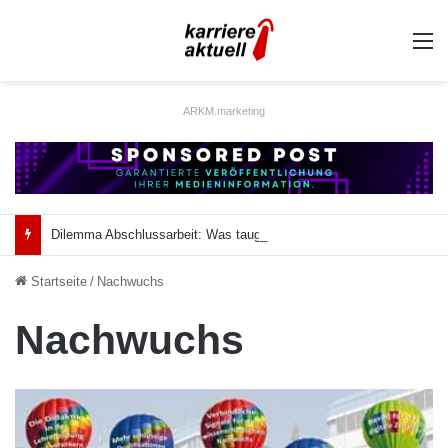
A
ARKM.marketing
Dilemma Abschlussarbeit: Was taugt die akademische Schützenhilfe?
Startseite
/
Nachwuchs
Nachwuchs