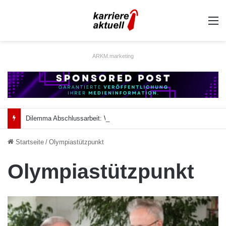
A
ARKM.marketing
Dilemma Abschlussarbeit: Was taugt die akademische Schützenhilfe?
Startseite
/
Olympiastützpunkt
Olympiastützpunkt