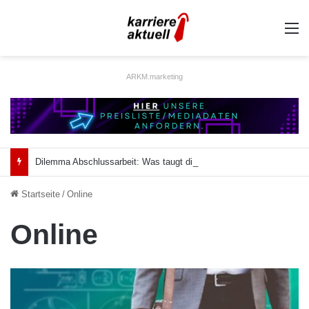
A
ARKM.marketing
Dilemma Abschlussarbeit: Was taugt die akademische Schützenhilfe?
Startseite
/
Online
Online