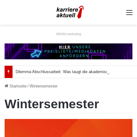
A
ARKM.marketing
Dilemma Abschlussarbeit: Was taugt die akademische Schützenhilfe?
Startseite
/
Wintersemester
Wintersemester