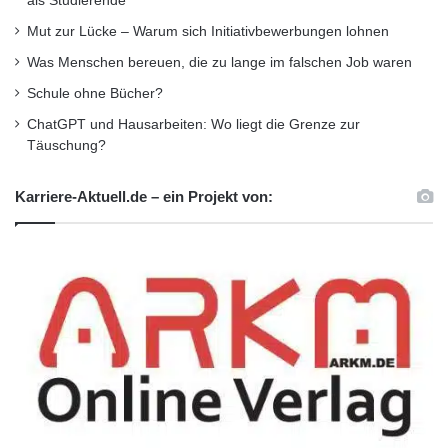
als Studierende
Azubikampagne, die seit Anfang 2015 läuft und
Mut zur Lücke – Warum sich Initiativbewerbungen lohnen
Jugendliche für eine technische Ausbildung im
Was Menschen bereuen, die zu lange im falschen Job waren
Schule ohne Bücher?
Maschinen- und Anlagenbau begeistern soll.
ChatGPT und Hausarbeiten: Wo liegt die Grenze zur
Darüber hinaus ist die Kampagne auch auf den
Täuschung?
Social-Media-Plattformen YouTube und
Karriere-Aktuell.de – ein Projekt von:
Instagram vertreten, wo das
Kampagnenmaskottchen beim Nachwuchs für
die technischen Ausbildungsberufe der
Branche wirbt. Das neue Erklärvideo ist ab
sofort ebenfalls auf www.talentmaschine.de
und dem YouTube-Kanal zu finden.
ARKM.marketing