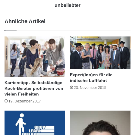
u
i
unbeliebter
f
z
s
:
Ähnliche Artikel
s
J
t
o
a
b
r
s
t
b
e
e
r
i
h
B
ä
a
Expert(inn)en für die
l
indische Luftfahrt
n
Karrieretipp: Selbstständige
t
k
23. November 2015
Koch-Berater profitieren von
d
e
vielen Freiheiten
a
n
19. Dezember 2017
s
w
A
e
n
r
s
d
c
e