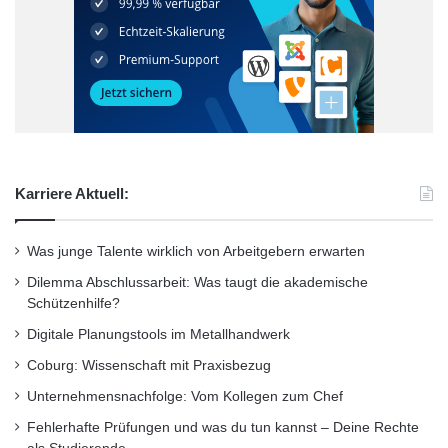
„Mit dem Erklärvideo möchten wir
Jugendlichen zeigen, welche Möglichkeiten
und Perspektiven eine Ausbildung im
Maschinen- und Anlagenbau bietet“, erklärt Dr.
Jörg Friedrich, Abteilungsleiter Bildung beim
VDMA. „Zum anderen soll das Video die
Karriere Aktuell:
jungen Menschen dazu motivieren, die
Berufsbilder ‚in echt‘ kennenzulernen – zum
Was junge Talente wirklich von Arbeitgebern erwarten
Beispiel im Rahmen eines Praktikums. Auf
Dilemma Abschlussarbeit: Was taugt die akademische
Schützenhilfe?
unserer Nachwuchsplattform
Digitale Planungstools im Metallhandwerk
www.talentmaschine.de finden sich dazu dann
Coburg: Wissenschaft mit Praxisbezug
gleich die passenden Unternehmen.“
Unternehmensnachfolge: Vom Kollegen zum Chef
Fehlerhafte Prüfungen und was du tun kannst – Deine Rechte
Die Nachwuchsplattform ist das Herzstück der