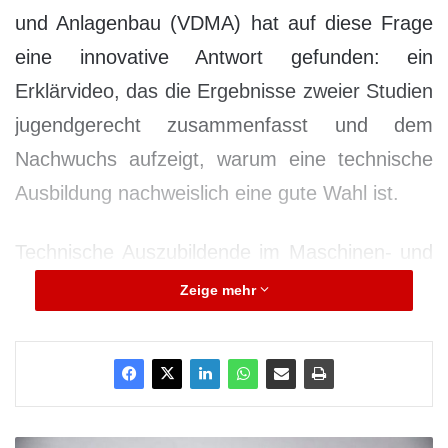
und Anlagenbau (VDMA) hat auf diese Frage
eine innovative Antwort gefunden: ein
Erklärvideo, das die Ergebnisse zweier Studien
jugendgerecht zusammenfasst und dem
Nachwuchs aufzeigt, warum eine technische
Ausbildung nachweislich eine gute Wahl ist.
Technische Auszubildende im Maschinen- und
Anlagenbau sind mit ihrer Ausbildung
Zeige mehr
überdurchschnittlich zufrieden – und fast alle
würden ihren Ausbildungsruf weiterempfehlen.
Die Ausbildung macht Spaß, der Job ist
zukunftssicher, sinnvoll und bringt gutes Geld.
M