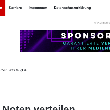
m
Karriere
Impressum
Datenschutzerklärung
ARKM.market
beit: Was taugt die akademische Schützenhilfe?
Noten verteilen