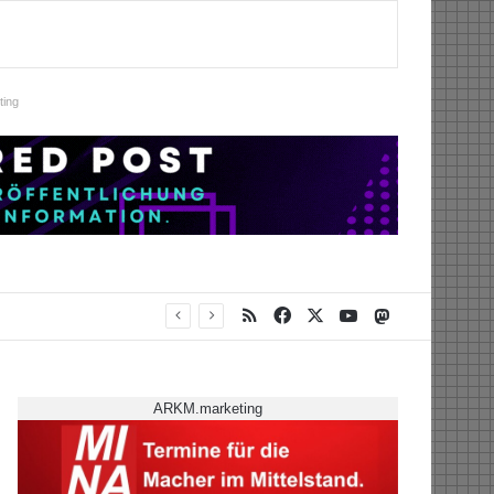
ing
RSS
Facebook
X
YouTube
Mastodon
ARKM.marketing