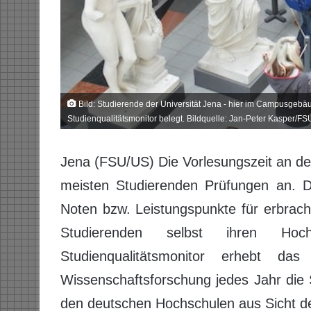
Bild: Studierende der Universität Jena - hier im Campusgebäude
Studienqualitätsmonitor belegt. Bildquelle: Jan-Peter Kasper/FS
Jena (FSU/US) Die Vorlesungszeit an den
meisten Studierenden Prüfungen an. D
Noten bzw. Leistungspunkte für erbrach
Studierenden selbst ihren Ho
Studienqualitätsmonitor erhebt d
Wissenschaftsforschung jedes Jahr die 
den deutschen Hochschulen aus Sicht d