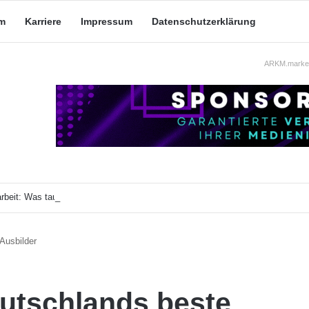
m
Karriere
Impressum
Datenschutzerklärung
ARKM.market
beit: Was taugt die akademische Schützenhilfe?
Ausbilder
eutschlands beste