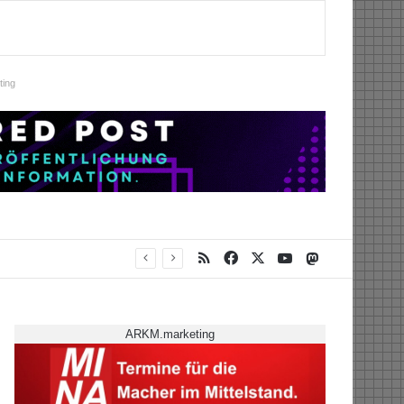
ing
RSS
Facebook
X
YouTube
Mastodon
ARKM.marketing