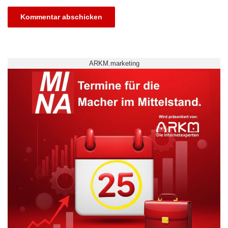
zehn Prozent zu steigern. Die Zielmarke der
europäischen Union liegt bei 6 Prozent bis
2020. Derzeit absolvieren über vier Prozent
der Auszubildenden in Deutschland einen
ARKM.marketing
Auslandsaufenthalt.
Im vergangenen Jahr ist auch die Zahl der
Ausbilder und Berufsschullehrerinnen und -
lehrer gestiegen, die mit Erasmus+ mobil
waren – auf fast 4.000. Diese Zahl umfasst
auch Begleitpersonen. Insgesamt wurden
damit in Deutschland rund 22.000
Teilnehmerinnen und Teilnehmer in der
beruflichen Bildung durch Erasmus+ gefördert.