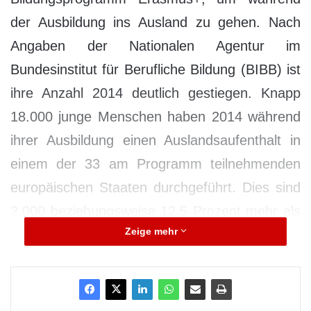
der Ausbildung ins Ausland zu gehen. Nach
Angaben der Nationalen Agentur im
Bundesinstitut für Berufliche Bildung (BIBB) ist
ihre Anzahl 2014 deutlich gestiegen. Knapp
18.000 junge Menschen haben 2014 während
ihrer Ausbildung einen Auslandsaufenthalt in
einem der 33 am Programm teilnehmenden
europäischen Staaten durchgeführt. Dies sind
2.000 beziehungsweise 12,5 Prozent mehr als
Zeige mehr
im Vorjahr. Spitzenreiter unter den
Bundesländern ist Nordrhein-Westfalen mit
knapp 4.300 Stipendiaten, gefolgt von Bayern
mit rund 2.800 bewilligten Stipendien. Damit