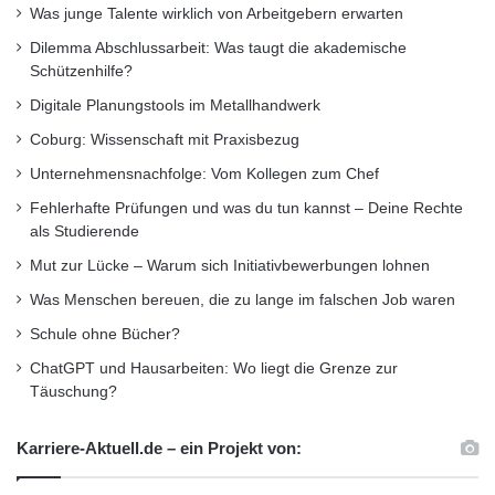
Ausland für Auszubildende und andere
Was junge Talente wirklich von Arbeitgebern erwarten
Lernende in Aus- und Weiterbildungsgängen
Dilemma Abschlussarbeit: Was taugt die akademische
Schützenhilfe?
sowie für das Bildungspersonal.
Digitale Planungstools im Metallhandwerk
Coburg: Wissenschaft mit Praxisbezug
ARKM.marketing
Unternehmensnachfolge: Vom Kollegen zum Chef
Fehlerhafte Prüfungen und was du tun kannst – Deine Rechte
als Studierende
Mut zur Lücke – Warum sich Initiativbewerbungen lohnen
Was Menschen bereuen, die zu lange im falschen Job waren
Schule ohne Bücher?
ChatGPT und Hausarbeiten: Wo liegt die Grenze zur
Täuschung?
Karriere-Aktuell.de – ein Projekt von: