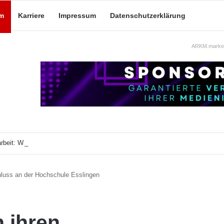
m
Karriere
Impressum
Datenschutzerklärung
ARKM.market
beit: Was taugt die akademische Schützenhilfe?
hluss an der Hochschule Esslingen
 ihren