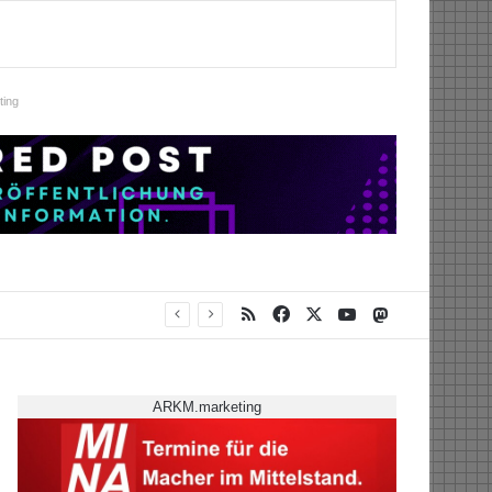
ing
RSS
Facebook
X
YouTube
Mastodon
ARKM.marketing