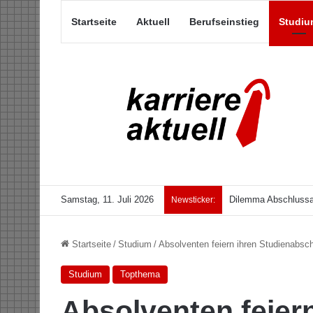
Startseite
Aktuell
Berufseinstieg
Studiu
Samstag, 11. Juli 2026
Dilemma Abschlussar
Newsticker:
Startseite
/
Studium
/
Absolventen feiern ihren Studienabsc
Studium
Topthema
Absolventen feiern