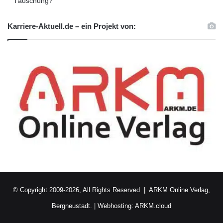
Täuschung?
mit hochrangigen Offizieren in
Karriere-Aktuell.de – ein Projekt von:
führungsverantwortlichen Positionen
auszutauschen. Unsere Ziele: Den Bedarf
verstehen, Lösungen entwickeln und
Herausforderungen erkennen.“
Der Kongress vereint mit den Teilen
„TagungsZeit“ als wissenschaftlicher sowie
praxisorientierter Tagung und der Fachmesse
„MesseZeit“ gleich zwei Veranstaltungen unter
einem Dach. Diese widmen sich aus
© Copyright 2009-2026, All Rights Reserved |
ARKM Online Verlag,
interdisziplinärer Perspektive dem gesamten
Bergneustadt.
|
Webhosting: ARKM.cloud
Themenfeld Bildung und Qualifizierung. 104