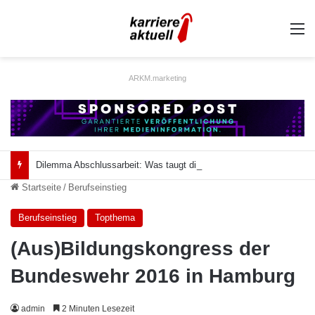
A
ARKM.marketing
Dilemma Abschlussarbeit: Was taugt die akademische Schützenhilfe?
Startseite
/
Berufseinstieg
Berufseinstieg
Topthema
(Aus)Bildungskongress der
Bundeswehr 2016 in Hamburg
admin
2 Minuten Lesezeit