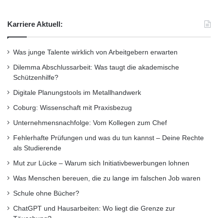
zu handeln und zeigen ihnen, wie sie ihre
eigenen Kompetenzen weiterentwickeln
Karriere Aktuell:
können.“ Der Austausch ist für beide Seiten ein
Gewinn. „Wir sind fast jedes Jahr hier und
Was junge Talente wirklich von Arbeitgebern erwarten
fühlen uns in Trainingsangelegenheiten als
Dilemma Abschlussarbeit: Was taugt die akademische
Schützenhilfe?
Dienstleister für die Bundeswehr. Airbus hat
Digitale Planungstools im Metallhandwerk
zum Beispiel einen Eurofighter-Simulator und
Coburg: Wissenschaft mit Praxisbezug
andere Simulatoren für fliegende
Unternehmensnachfolge: Vom Kollegen zum Chef
Waffensysteme“, so Dr. Andreas Öffner und
Fehlerhafte Prüfungen und was du tun kannst – Deine Rechte
als Studierende
Udo Keuter von Airbus Defence & Space. „Bei
Mut zur Lücke – Warum sich Initiativbewerbungen lohnen
uns arbeiten ehemalige Flug- und Waffenlehrer
Was Menschen bereuen, die zu lange im falschen Job waren
der Bundeswehr und unterstützen die
Schule ohne Bücher?
Luftwaffe als Lehrer an diesen Simulatoren.
ChatGPT und Hausarbeiten: Wo liegt die Grenze zur
Außerdem nutzen wir den Kongress, um uns