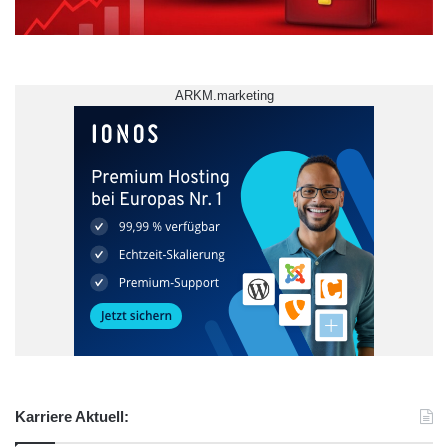
Hilde Schröteler-von Brandt leitete Prof.in
Wirtz in den inhaltlichen Teil des Symposiums
ein. Sich selbst und ihre Mitarbeiter
ARKM.marketing
bezeichnete Prof.in Wirtz als „leidenschaftliche
Betonbauer“, sodass die Thematik des
Symposiums schnell gefunden war. Um die
Leidenschaft zu einem solchen Baustoff zu
definieren, beschrieb Prof.in Wirtz die
Vielfältigkeit des Betons, einen „Baustoff, der
fließt, eins wird mit seiner Form, dessen
Oberfläche eine Kohärenz mit der Schalung
eingeht“.
Karriere Aktuell: