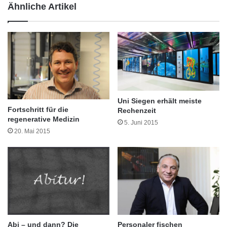
g
Ähnliche Artikel
R
t
h
,
e
b
i
l
n
e
M
i
a
b
i
t
n
f
Uni Siegen erhält meiste
o
i
Fortschritt für die
Rechenzeit
r
t
regenerative Medizin
5. Juni 2015
g
–
20. Mai 2015
a
a
n
u
i
c
s
h
i
i
e
m
r
K
e
o
n
p
Abi – und dann? Die
Personaler fischen