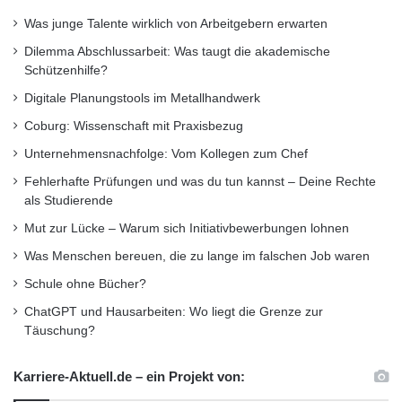
Als erstes behandelte der wissenschaftliche
Was junge Talente wirklich von Arbeitgebern erwarten
Blickwinkel die neuesten Ergebnisse und den
Dilemma Abschlussarbeit: Was taugt die akademische
Stand der Forschung rund um Beton. Prof.in
Schützenhilfe?
Wirtz verwies auf die aktuellen Entwicklungen,
Digitale Planungstools im Metallhandwerk
in denen „die Bauwerke, entgegen dem alt
Coburg: Wissenschaft mit Praxisbezug
bekannten Image, immer filigraner, immer
Unternehmensnachfolge: Vom Kollegen zum Chef
leichter“ werden. Die wissenschaftlichen
Fehlerhafte Prüfungen und was du tun kannst – Deine Rechte
als Studierende
Mitarbeiter Dr. Frank Schladitz (TU Dresden)
Mut zur Lücke – Warum sich Initiativbewerbungen lohnen
und Jeldrik Mainka (TU Braunschweig)
Was Menschen bereuen, die zu lange im falschen Job waren
berichteten über technische Innovationen im
Schule ohne Bücher?
Bereich der Bewehrungstechnik mit Carbon
ChatGPT und Hausarbeiten: Wo liegt die Grenze zur
Täuschung?
und im Non-Waste-Schalungsbau mit
Wachsformen und ließen so detaillierte
Karriere-Aktuell.de – ein Projekt von:
Einblicke in die aktuelle Ingenieurswelt zu.