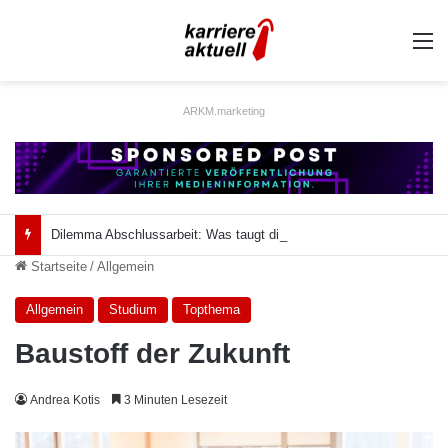
A
ARKM.marketing
Dilemma Abschlussarbeit: Was taugt die akademische Schützenhilfe?
Startseite
/
Allgemein
Allgemein
Studium
Topthema
Baustoff der Zukunft
Andrea Kotis
3 Minuten Lesezeit