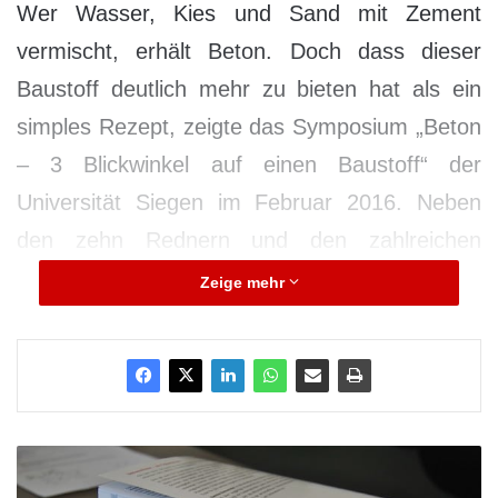
Wer Wasser, Kies und Sand mit Zement
vermischt, erhält Beton. Doch dass dieser
Baustoff deutlich mehr zu bieten hat als ein
simples Rezept, zeigte das Symposium „Beton
– 3 Blickwinkel auf einen Baustoff“ der
Universität Siegen im Februar 2016. Neben
den zehn Rednern und den zahlreichen
Helfern fanden 90 Architekten, Ingenieure,
Zeige mehr
Stadtplaner, Fachwissenschaftler und
Studierende den Weg zum Artur-Woll-Haus in
Siegen. Interne und externe Experten aus
Wissenschaft und Praxis sorgten für den
S
Wissensaustausch, erweiterten das Netzwerk
t