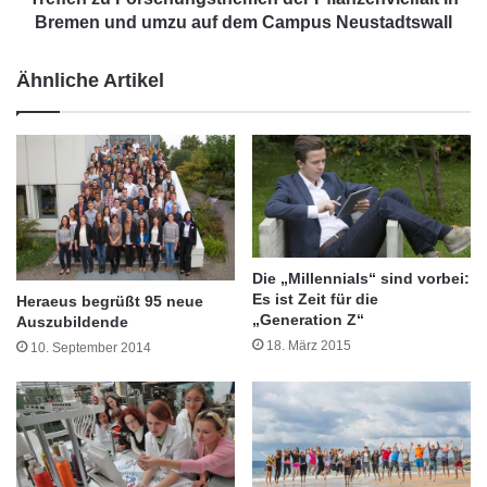
,
Bremen und umzu auf dem Campus Neustadtswall
1
0
Ähnliche Artikel
:
3
0
U
h
r
:
„
S
Die „Millennials“ sind vorbei:
c
Es ist Zeit für die
Heraeus begrüßt 95 neue
i
„Generation Z“
Auszubildende
e
18. März 2015
10. September 2014
n
c
e
i
n
t