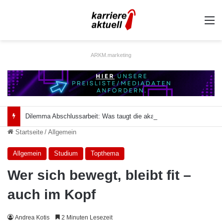
A
ARKM.marketing
Dilemma Abschlussarbeit: Was taugt die akademische Schützenhilfe?
Startseite
/
Allgemein
Allgemein
Studium
Topthema
Wer sich bewegt, bleibt fit –
auch im Kopf
Andrea Kotis
2 Minuten Lesezeit