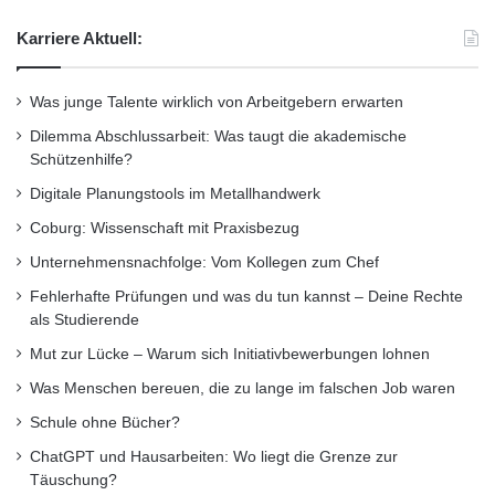
Rücksichtnahme der Pflegesituation von
n
Karriere Aktuell:
v
Angehörigen und professionell Pflegenden.
i
Ausgangspunkt der Interaktion ist eine Art
e
Was junge Talente wirklich von Arbeitgebern erwarten
l
Spielekonsole zur Bewegungserfassung und
f
Dilemma Abschlussarbeit: Was taugt die akademische
a
Schützenhilfe?
Animation, welche sowohl am heimischen
l
Digitale Planungstools im Metallhandwerk
Fernseher als auch im Tagespflegebereich
t
Coburg: Wissenschaft mit Praxisbezug
i
eingesetzt wird. Mit innovativen Spielen und
n
Unternehmensnachfolge: Vom Kollegen zum Chef
B
biographischen Elementen werden die
Fehlerhafte Prüfungen und was du tun kannst – Deine Rechte
r
Betroffenen spielerisch dazu animiert, in
als Studierende
e
m
Bewegung zu bleiben und Aktivitäten des
Mut zur Lücke – Warum sich Initiativbewerbungen lohnen
e
Was Menschen bereuen, die zu lange im falschen Job waren
täglichen Lebens zu trainieren.
n
u
Schule ohne Bücher?
n
Durch enge Kooperation mit der
ChatGPT und Hausarbeiten: Wo liegt die Grenze zur
d
Täuschung?
u