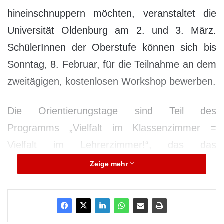
hineinschnuppern möchten, veranstaltet die
Universität Oldenburg am 2. und 3. März.
SchülerInnen der Oberstufe können sich bis
Sonntag, 8. Februar, für die Teilnahme an dem
zweitägigen, kostenlosen Workshop bewerben.
Die Orientierungstage sind Teil des
Programms „Vielfalt im Klassenzimmer =
Vielfalt im Lehrerzimmer!“, das das
Niedersächsische Kultusministerium ins Leben
Zeige mehr
gerufen hat. Ziel ist es, SchülerInnen für den
Lehrerberuf zu begeistern; angesprochen sind
dabei insbesondere – aber nicht ausschließlich