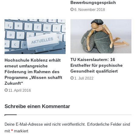
n
können im Unterricht hospitieren.
Bewerbungsgespräch
6. November 2018
Infos: http://www.uni-
oldenburg.de/diz/orientierungstage-2015
TU Kaiserslautern: 16
Hochschule Koblenz erhält
Ersthelfer für psychische
erneut umfangreiche
Gesundheit qualifiziert
Förderung im Rahmen des
Programms „Wissen schafft
1. Juli 2022
Zukunft“
11. April 2016
Schreibe einen Kommentar
Deine E-Mail-Adresse wird nicht veröffentlicht.
Erforderliche Felder sind
mit
*
markiert