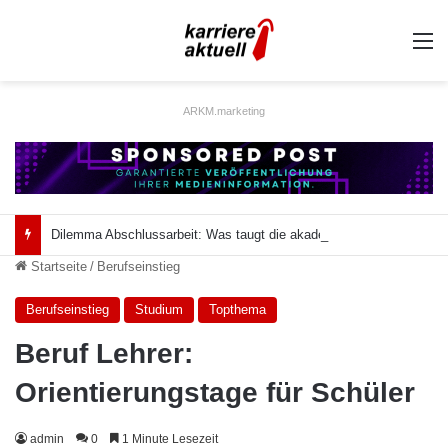
A
ARKM.marketing
Dilemma Abschlussarbeit: Was taugt die akademische Schützenhilfe?
Startseite
/
Berufseinstieg
Berufseinstieg
Studium
Topthema
Beruf Lehrer:
Orientierungstage für Schüler
admin
0
1 Minute Lesezeit