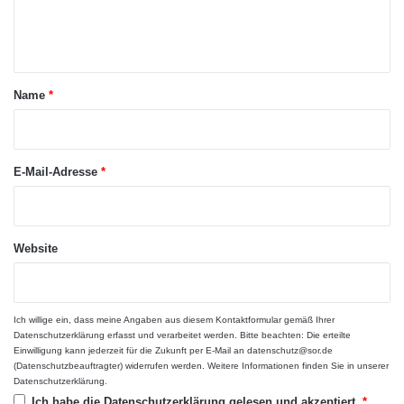
e
e
begrenzt sind. Wer lieber einen individuellen
n
n
Beratungstermin bevorzugt vereinbart diesen
t
einfach telefonisch unter Tel: 030 2590080.
a
Name
*
Weitere Infos unter www.forum-
r
berufsbildung.de/Umschulung-in-Berlin
*
E-Mail-Adresse
*
Quelle: openPR
Website
ARKM.marketing
Ich willige ein, dass meine Angaben aus diesem Kontaktformular gemäß Ihrer
Datenschutzerklärung
erfasst und verarbeitet werden. Bitte beachten: Die erteilte
Einwilligung kann jederzeit für die Zukunft per E-Mail an datenschutz@sor.de
(Datenschutzbeauftragter) widerrufen werden. Weitere Informationen finden Sie in unserer
Datenschutzerklärung
.
Ich habe die
Datenschutzerklärung
gelesen und akzeptiert.
*