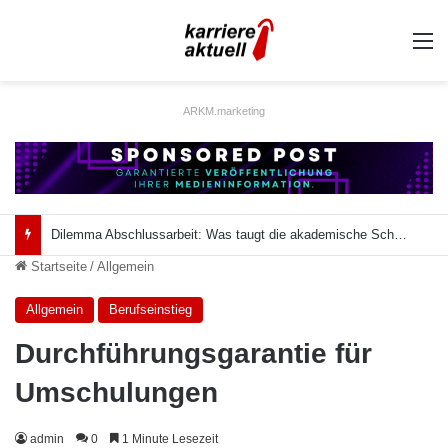
A
ARKM.marketing
Dilemma Abschlussarbeit: Was taugt die akademische Schützenhilfe?
Startseite
/
Allgemein
Allgemein
Berufseinstieg
Durchführungsgarantie für
Umschulungen
admin
0
1 Minute Lesezeit