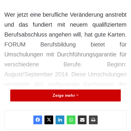
Wer jetzt eine berufliche Veränderung anstrebt
und das fundiert mit neuem qualifiziertem
Berufsabschluss angehen will, hat gute Karten.
FORUM Berufsbildung bietet für
Umschulungen mit Durchführungsgarantie für
verschiedene Berufe. Beginn:
August/September 2014. Diese Umschulungen
vermitteln das umfassende Fachwissen der
jeweiligen Branche und machen die
Zeige mehr
Umschüler/innen fit für den jeweiligen
Kammerabschluss. In dem integrierten
Rundumpaket erhalten die Teilnehmer/innen