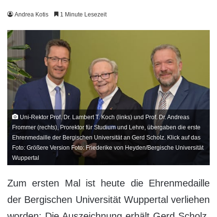
Andrea Kotis
1 Minute Lesezeit
Uni-Rektor Prof. Dr. Lambert T. Koch (links) und Prof. Dr. Andreas
Frommer (rechts), Prorektor für Studium und Lehre, übergaben die erste
Ehrenmedaille der Bergischen Universität an Gerd Scholz. Klick auf das
Foto: Größere Version Foto: Friederike von Heyden/Bergische Universität
Wuppertal
Zum ersten Mal ist heute die Ehrenmedaille
der Bergischen Universität Wuppertal verliehen
worden: Die Auszeichnung erhält Gerd Scholz,