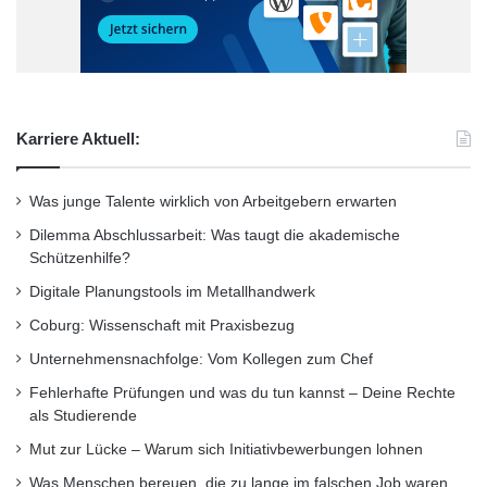
Qualitätsverbesserungsmittel zur teilweisen
Kompensation des Einnahmenausfalls,
übernahm Gerd Scholz auch die Leitung des
Nachfolgegremiums, der zentralen
Karriere Aktuell:
Qualitätsverbesserungskommission.
Was junge Talente wirklich von Arbeitgebern erwarten
„Es ist ohne jeden Zweifel der persönlichen
Dilemma Abschlussarbeit: Was taugt die akademische
Schützenhilfe?
Klugheit, Gelassenheit und Weitsicht sowie der
Digitale Planungstools im Metallhandwerk
exzellenten Führungskompetenz von Herrn
Coburg: Wissenschaft mit Praxisbezug
Scholz zu verdanken, dass die Ergebnisse der
Unternehmensnachfolge: Vom Kollegen zum Chef
Gremienarbeit für unsere Universität stets in
Fehlerhafte Prüfungen und was du tun kannst – Deine Rechte
hohem Maße konstruktiv waren“, so Koch in
als Studierende
Mut zur Lücke – Warum sich Initiativbewerbungen lohnen
seiner Laudatio. „Das, was Gerd Scholz für die
Was Menschen bereuen, die zu lange im falschen Job waren