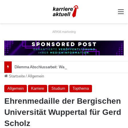
A
ARKM.marketing
Dilemma Abschlussarbeit: Was taugt die akademische Schützenhilfe?
Startseite
/
Allgemein
Allgemein
Karriere
Studium
Topthema
Ehrenmedaille der Bergischen
Universität Wuppertal für Gerd
Scholz