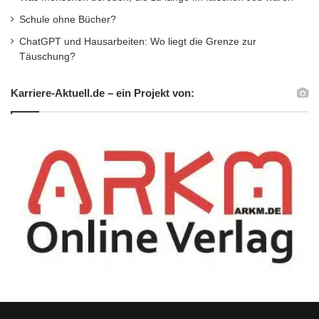
Bergische Universität über viele Jahre hinweg
Schule ohne Bücher?
geleistet hat, kann man mit einer Ehrung – und
ChatGPT und Hausarbeiten: Wo liegt die Grenze zur
sei sie noch so hoch angesiedelt, nicht einfach
Täuschung?
abgelten. Aber man kann und muss diese
Karriere-Aktuell.de – ein Projekt von:
Leistungen und Verdienste umso mehr
würdigen.“
Quelle: Bergische Universität Wuppertal
ARKM.marketing