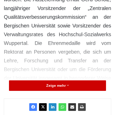
langjähriger Vorsitzender der „Zentralen
Qualitätsverbesserungskommission“ an der
Bergischen Universität sowie Vorsitzender des
Verwaltungsrates des Hochschul-Sozialwerks
Wuppertal. Die Ehrenmedaille wird vom
Rektorat an Personen vergeben, die sich um
Lehre, Forschung und Transfer an der
Bergischen Universität oder um die Förderung
der Universität insgesamt in besonderer Weise
Zeige mehr
verdient gemacht haben.