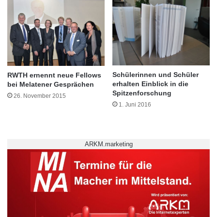
v
i
e
n
r
d
s
e
i
r
t
n
ä
l
Schülerinnen und Schüler
t
RWTH ernennt neue Fellows
a
erhalten Einblick in die
bei Melatener Gesprächen
s
n
Spitzenforschung
m
g
26. November 2015
1. Juni 2016
e
f
d
r
i
i
z
s
ARKM.marketing
i
t
n
i
M
g
a
e
i
n
n
L
z
e
Die zweite ehrenamtliche Tätigkeit von Scholz