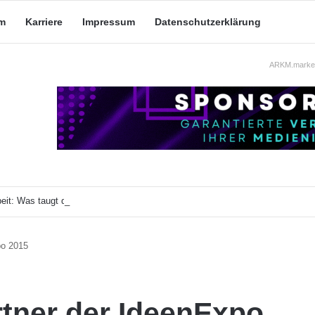
m
Karriere
Impressum
Datenschutzerklärung
ARKM.market
eit: Was taugt die akademische Schützenhilfe?
po 2015
rtner der IdeenExpo