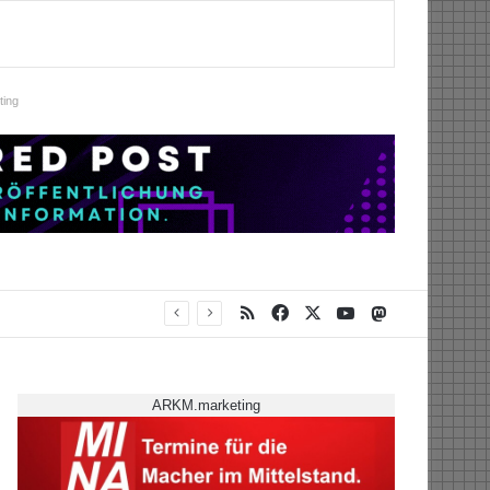
ing
RSS
Facebook
X
YouTube
Mastodon
ARKM.marketing