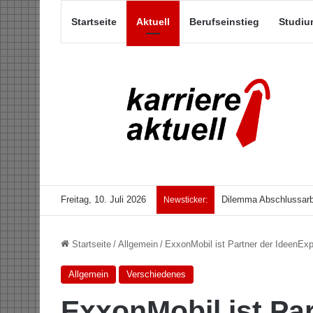
Startseite
Aktuell
Berufseinstieg
Studiu
Freitag, 10. Juli 2026
Dilemma Abschlussarb
Newsticker:
Startseite
/
Allgemein
/
ExxonMobil ist Partner der IdeenEx
Allgemein
Verschiedenes
ExxonMobil ist Pa