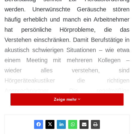
werden. Unerwünschte Geräusche stören
häufig erheblich und manch ein Arbeitnehmer
hat persönliche Hörprobleme, die das
Verstehen einschränken. Damit Berufstätige in
akustisch schwierigen Situationen – wie etwa
einem Meeting mit mehreren Kollegen –
wieder alles verstehen, sind
Hörgeräteakustiker die richtigen
Ansprechpartner. Die regelmäßige
Zeige mehr
Überprüfung des Gehörs ist schon deshalb
empfehlenswert, weil eigene Hörminderungen
anfangs nicht wahrgenommen werden. Erst
eine Messung durch die Fachleute gibt