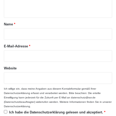
und stellt natürlich auch ganz persönliche
g
n
Anforderungen an sein Gehör. Am Beginn
s
t
w
einer Hörsystemversorgung stehen deshalb
e
a
Name
*
s
Gespräche und Beratungen über die
r
e
persönlichen Hörbedürfnisse sowie die
n
*
Leistungen und Einsatzmöglichkeiten von
E-Mail-Adresse
*
Hörsystemen und die zu erwartenden
Hörerfolge. Dabei werden auch besonders
Website
schwierige Jobsituationen berücksichtigt, in
denen Stimmengewirr herrscht oder
Ich willige ein, dass meine Angaben aus diesem Kontaktformular gemäß Ihrer
Hintergrundlärm das Verstehen erschwert,
Datenschutzerklärung
erfasst und verarbeitet werden. Bitte beachten: Die erteilte
Einwilligung kann jederzeit für die Zukunft per E-Mail an datenschutz@sor.de
etwa in Messe- oder Kongresshallen, in
(Datenschutzbeauftragter) widerrufen werden. Weitere Informationen finden Sie in unserer
Datenschutzerklärung
.
Tagungsräumen, an Flughäfen und Bahnhöfen,
Ich habe die
Datenschutzerklärung
gelesen und akzeptiert.
*