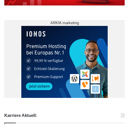
ARKM.marketing
Berufsalltag
berufstätig
Besprechungen
gesetzliche Krankenkasse
Hörchecks
Hörsystem
Jobsituation
Zuzahlungen
Karriere Aktuell: