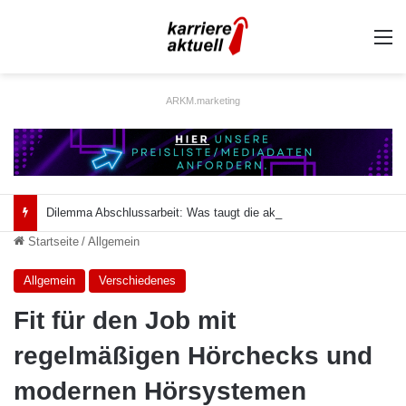
A
ARKM.marketing
Dilemma Abschlussarbeit: Was taugt die akademische Schützenhilfe?
Startseite
/
Allgemein
Allgemein
Verschiedenes
Fit für den Job mit
regelmäßigen Hörchecks und
modernen Hörsystemen