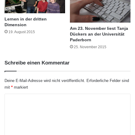
w
i
erhalten. Informationen, Hörtests und
e
Lernen in der dritten
Beratungen finden Interessierte bei den
i
Dimension
m
Am 23. November liest Tanja
deutschlandweit rund 5.000 Fachbetrieben für
19. August 2015
S
Dückers an der Universität
Paderborn
Hörgeräteakustik, die über eine große Auswahl
t
e
25. November 2015
von Hörgeräten verfügen, um die Versorgung
u
e
auf dem aktuellen Stand der Technologie zu
Schreibe einen Kommentar
r
garantieren. Nachbetreuung und spätere
-
u
Deine E-Mail-Adresse wird nicht veröffentlicht.
Erforderliche Felder sind
Optimierungen der Hörsystemeinstellungen
n
mit
*
markiert
d
gehören dabei zum Service.
R
K
e
o
Individuelle Anpassung der Hörsysteme
c
h
m
n
m
Jeder Mensch hat sein individuelles Hörprofil
u
e
n