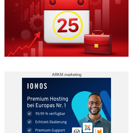
momentan auf der Architekturfotografie. Dabei
versucht er, ungewöhnliche Blickwinkel zu
finden und vor allem die Hochhäuser in einer
Art und Weise zu zeigen, die nicht alltäglich ist.
Seit Neuestem setzt er dazu auch eine
analoge Großformatkamera ein.
Quelle: newsmax
ARKM.marketing
ARKM.marketing