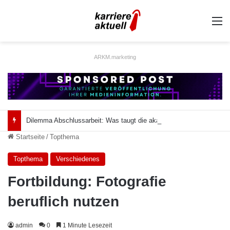
A
ARKM.marketing
Dilemma Abschlussarbeit: Was taugt die akademische Schützenhilfe?
Startseite
/
Topthema
Topthema
Verschiedenes
Fortbildung: Fotografie
beruflich nutzen
admin
0
1 Minute Lesezeit