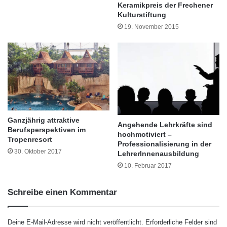
erzielen bei schwierigen Motiven Weißabgleich
e
Keramikpreis der Frechener
f
Kulturstiftung
t
d
richtig einsetzen und korrekte Farben erzielen
z
e
19. November 2015
Praktische Übungen: Porträtfotografie und
e
m
n
W
bewegte Objekte Fotografieren im
e
geschäftlichen Zusammenhang Umgang mit
g
z
vorhandenem Licht Fotografieren bei
u
r
Veranstaltungen Gruppenaufnahmen Weitere
T
Informationen zum Kursangebot erhalten
Ganzjährig attraktive
o
Angehende Lehrkräfte sind
Berufsperspektiven im
u
hochmotiviert –
Interessierteauf der Webseite: www.foto-
Tropenresort
Professionalisierung in der
r
30. Oktober 2017
LehrerInnenausbildung
seminare-deutschland.de Dort sind auch
i
s
10. Februar 2017
direkte Anmeldungen möglich.
m
u
Schreibe einen Kommentar
s
-
K
Deine E-Mail-Adresse wird nicht veröffentlicht.
Erforderliche Felder sind