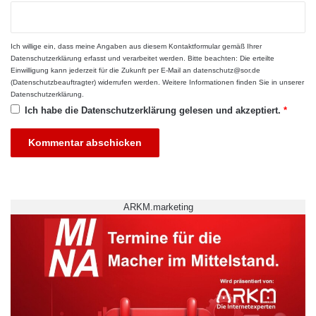
Dresden. Die Fototrainer sind zumeist
Fotografen, die anderen ihr Metier näher
Ich willige ein, dass meine Angaben aus diesem Kontaktformular gemäß Ihrer
Datenschutzerklärung
erfasst und verarbeitet werden. Bitte beachten: Die erteilte
bringen möchten. Die Leitung von Fotografie
Einwilligung kann jederzeit für die Zukunft per E-Mail an datenschutz@sor.de
(Datenschutzbeauftragter) widerrufen werden. Weitere Informationen finden Sie in unserer
Kreativ setzt sich zusammen aus: Nina
Datenschutzerklärung
.
Ich habe die
Datenschutzerklärung
gelesen und akzeptiert.
*
Czerwenka. Sie beschäftigt sich bereits seit
Jahren mit Kunst, Gestaltung und Fotografie.
Das konzeptionelle Arbeiten steht bei ihr im
Vordergrund. Manuel Gauda hat Soziologie
ARKM.marketing
studiert, ist fotografischer Autodidakt und
zeigte seine Fotografien im Oktober 2007 auf
seiner ersten Ausstellung in Frankfurt. Er
beschäftigt sich bereits mehrere Jahre mit der
digitalen Fotografie. Sein Schwerpunkt liegt