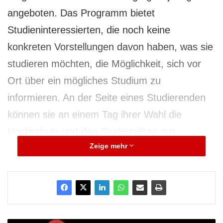
angeboten. Das Programm bietet
Studieninteressierten, die noch keine
konkreten Vorstellungen davon haben, was sie
studieren möchten, die Möglichkeit, sich vor
Ort über ein mögliches Studium zu
informieren. An der Seite eines Studierenden
können sie an einem Tag ihrer Wahl die
Hochschule und den Studienalltag aus
Zeige mehr
studentischer Sicht erkunden. Bisher wurde
dieses Programm nur während des Semesters
angeboten. Die positiven Rückmeldungen der
Teilnehmerinnen und Teilnehmer gaben den
Anstoß dazu, das Programm weiter