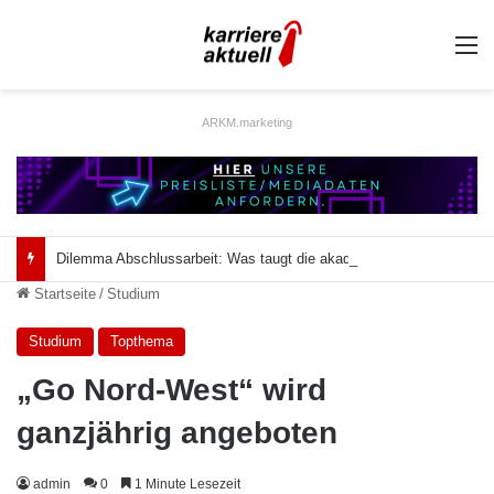
A
ARKM.marketing
Dilemma Abschlussarbeit: Was taugt die akademische Schützenhilfe?
Startseite
/
Studium
Studium
Topthema
„Go Nord-West“ wird
ganzjährig angeboten
admin
0
1 Minute Lesezeit