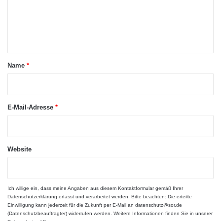
e
r
m
Studienberatung hilft bei allgemeinen Fragen
G
e
e
rund um das Hochschulstudium, bei der
e
n
s
n
d
Entscheidungsfindung zur Studienwahl und
u
e
t
n
informiert über Inhalte, Aufbau, Anforderungen
a
d
Name
*
und Zugangsvoraussetzungen der
h
r
e
Studiengänge der Jade Hochschule.
*
i
t
E-Mail-Adresse
*
v
o
n
K
Website
i
n
d
e
Ich willige ein, dass meine Angaben aus diesem Kontaktformular gemäß Ihrer
Datenschutzerklärung
erfasst und verarbeitet werden. Bitte beachten: Die erteilte
r
Einwilligung kann jederzeit für die Zukunft per E-Mail an datenschutz@sor.de
n
(Datenschutzbeauftragter) widerrufen werden. Weitere Informationen finden Sie in unserer
?