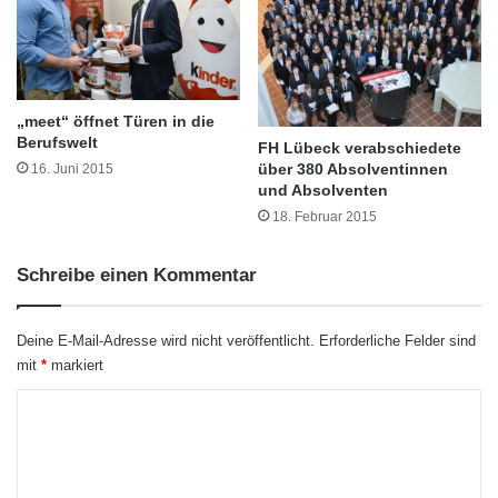
d
s
e
e
r
m
S
e
c
s
„meet“ öffnet Türen in die
h
t
Berufswelt
FH Lübeck verabschiedete
u
e
über 380 Absolventinnen
16. Juni 2015
l
r
und Absolventen
e
5
18. Februar 2015
i
5
n
0
t
n
Schreibe einen Kommentar
r
e
i
u
t
e
Deine E-Mail-Adresse wird nicht veröffentlicht.
Erforderliche Felder sind
t
S
mit
*
markiert
a
t
Das Programm „Go Nord-West“ wird seit 1997
K
u
u
f
von der Zentralen Studienberatung der Jade
d
o
d
i
Hochschule organisiert. Die Zentrale
m
i
e