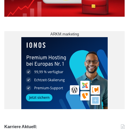
ARKM.marketing
Erkundung der Hochschule
ganzjährig
Go Nord-West
Jade Hochschule
Studienalltag
Studieninteressierten
Wahl der Hochschule
Karriere Aktuell: