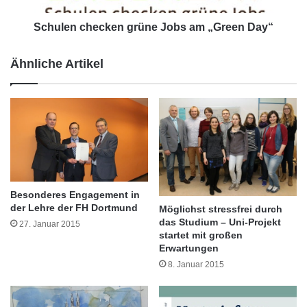
a
h
n
e
Schulen checken grüne Jobs am „Green Day“
n
c
i
k
Ähnliche Artikel
s
e
s
n
t
g
i
r
f
ü
t
n
P
e
a
J
d
o
Besonderes Engagement in
e
b
der Lehre der FH Dortmund
Möglichst stressfrei durch
r
s
das Studium – Uni-Projekt
27. Januar 2015
b
a
startet mit großen
o
m
Erwartungen
r
„
8. Januar 2015
n
G
u
r
n
Durch die Präsenzphasen lernen sich die
e