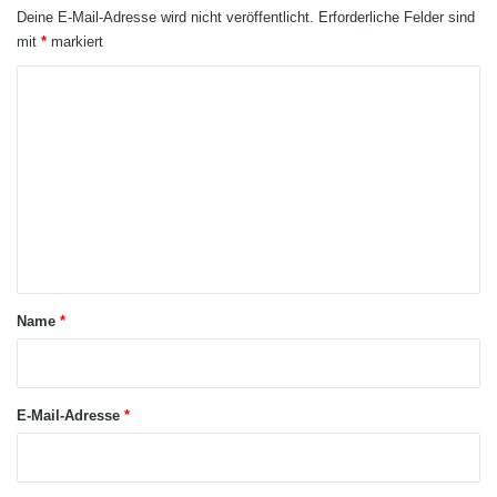
n
Deine E-Mail-Adresse wird nicht veröffentlicht.
Erforderliche Felder sind
s
mit
*
markiert
v
e
K
r
o
t
r
m
a
m
g
e
n
t
a
Bachelor-Abschluss
BASA-Online
Name
*
r
berufsbegleitend Studium
*
E-Mail-Adresse
*
Informationsveranstaltung