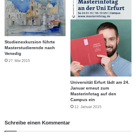
t
e
Studierenden untereinander und auch ihre
e
n
r
D
Dozentinnen und Dozenten persönlich kennen.
z
a
e
y
i
Um eine Anmeldung zum Informationsabend
“
c
Studienexkursion führte
per E-Mail an basa-online@hs-rm.de wird
h
Masterstudierende nach
Venedig
n
gebeten.
e
27. Mai 2015
n
K
ARKM.marketing
o
Universität Erfurt lädt am 24.
o
Januar erneut zum
p
Masterinfotag auf den
e
Campus ein
r
12. Januar 2015
a
t
Schreibe einen Kommentar
i
o