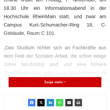
18.30 Uhr ein Informationsabend in der
Hochschule RheinMain statt, und zwar am
Campus Kurt-Schumacher-Ring 18, C-
Gebäude, Raum C 101.
„Das Studium richtet sich an Fachkräfte aus
dem Feld der Sozialen Arbeit, die schon einige
Jahre berufstätig sind und eine höhere
Qualifikation bzw. eine neue Berufstätigkeit im
Bereich der Sozialen Arbeit anstreben“, so die
Zeige mehr
Studiengangsleiterin Prof. Dr. Cornelia
Füssenhäuser, Fachbereich Sozialwesen. Das
Studium dauert insgesamt acht Semester und