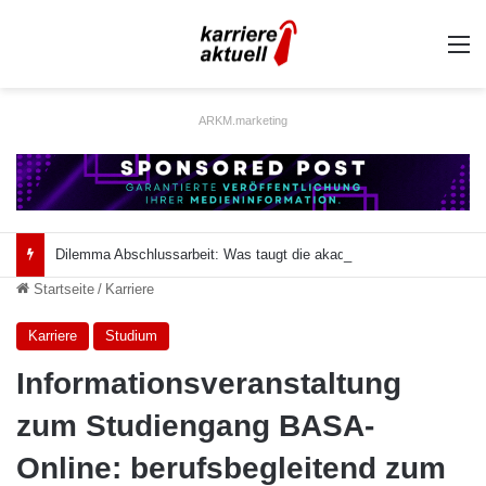
A
ARKM.marketing
Dilemma Abschlussarbeit: Was taugt die akademische Schützenhilfe?
Startseite
/
Karriere
Karriere
Studium
Informationsveranstaltung
zum Studiengang BASA-
Online: berufsbegleitend zum