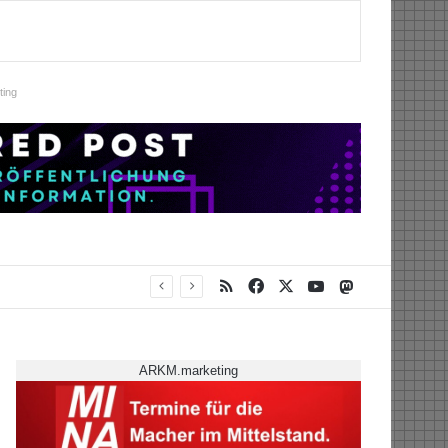
ing
RSS
Facebook
X
YouTube
Mastodon
ARKM.marketing