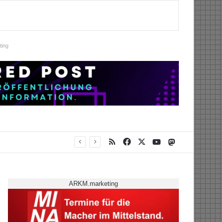
ing
RSS
Facebook
X
YouTube
Mastodon
ARKM.marketing