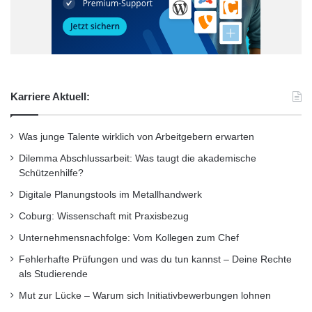
kontinuierliche Verbesserung der IT-
Infrastruktur genutzt werden. Da DCM Delivery
eine browserbasierte Softwarelösung ist,
können Betreiber von Rechenzentren über
Karriere Aktuell:
eine gesicherte Internetverbindung jederzeit
auf das System zugreifen. „Eine durchgehende
Was junge Talente wirklich von Arbeitgebern erwarten
Überwachung des Datacenters zeigt nicht nur
Dilemma Abschlussarbeit: Was taugt die akademische
Schützenhilfe?
dessen Betriebszustand und bietet die
Digitale Planungstools im Metallhandwerk
Möglichkeit im Alarmfall schnell reagieren zu
Coburg: Wissenschaft mit Praxisbezug
können. Manager aus den Bereichen IT,
Unternehmensnachfolge: Vom Kollegen zum Chef
Facility und Finanzen können gleichermaßen
Fehlerhafte Prüfungen und was du tun kannst – Deine Rechte
vorhersehbare Störungen, erhöhten
als Studierende
Energieverbrauch sowie unnötige Kosten
Mut zur Lücke – Warum sich Initiativbewerbungen lohnen