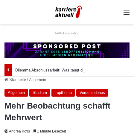
A
ARKM.marketing
Dilemma Abschlussarbeit: Was taugt die akademische Schützenhilfe?
Startseite
/
Allgemein
Allgemein
Studium
Topthema
Verschiedenes
Mehr Beobachtung schafft
Mehrwert
Andrea Kotis
1 Minute Lesezeit