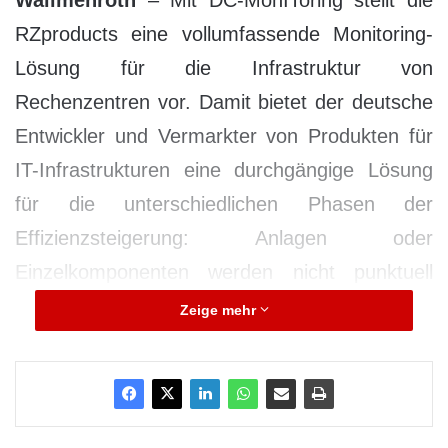
Wallmenroth
– Mit DC-MonIToring stellt die
RZproducts eine vollumfassende Monitoring-
Lösung für die Infrastruktur von
Rechenzentren vor. Damit bietet der deutsche
Entwickler und Vermarkter von Produkten für
IT-Infrastrukturen eine durchgängige Lösung
für die unterschiedlichen Phasen der
Effizienzsteigerung: Anlagen oder
Einzelkomponenten werden nicht punktuell
bewertet, sondern vom DCM Agent dauerhaft
Zeige mehr
überwacht, analysiert und ausgewertet. Die
Visualisierung erfolgt browserbasiert durch das
DCM Delivery und ist für Autorisierte jederzeit
und von überall sichtbar.