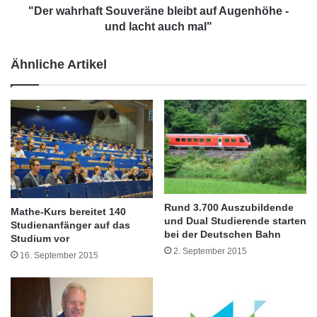
i
a
"Der wahrhaft Souveräne bleibt auf Augenhöhe -
n
f
und lacht auch mal"
d
t
e
S
Ähnliche Artikel
r
o
u
u
n
v
d
e
J
r
u
ä
g
n
e
e
n
b
d
l
Rund 3.700 Auszubildende
Mathe-Kurs bereitet 140
l
e
und Dual Studierende starten
Studienanfänger auf das
i
i
bei der Deutschen Bahn
Foto: RZ-Products GmbH/Konzept PR GmbH
Studium vor
c
b
2. September 2015
16. September 2015
h
t
Der mit nur einer Höheneinheit platzeffiziente
e
a
i
DCM Agent überwacht, liest und sammelt an
u
h
f