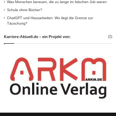
vermeiden und das Potenzial eigener
Was Menschen bereuen, die zu lange im falschen Job waren
Schule ohne Bücher?
Ressourcen wirtschaftlicher nutzen. DC-
ChatGPT und Hausarbeiten: Wo liegt die Grenze zur
MonIToring ist aus unserer langjährigen
Täuschung?
Marktkenntnis sowie Erfahrung über
Karriere-Aktuell.de – ein Projekt von:
Lebenszyklus und Funktionsweise von
Rechenzentren entstanden und bietet
bedarfsgerechte Werkzeuge für eben diese
Anforderungen“, sagt Felix Berndt, Business
Development Manager der RZ-Products
GmbH.
Quelle: konzept-pr.de
ARKM.marketing