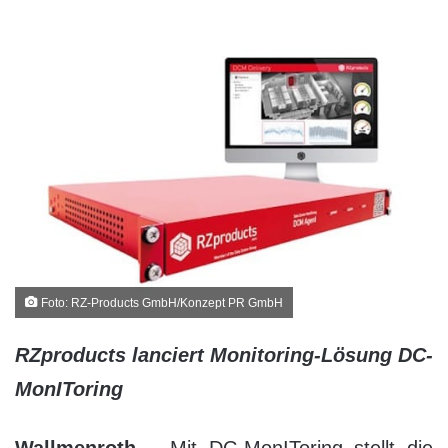
Foto: RZ-Products GmbH/Konzept PR GmbH
RZproducts lanciert Monitoring-Lösung DC-
MonIToring