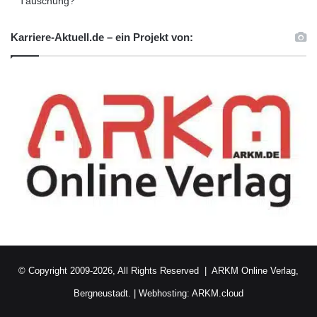
Täuschung?
Die Otto-von-Guericke-Universität hat ein
breites Angebot für Schülerinnen und Schüler.
Karriere-Aktuell.de – ein Projekt von:
Mehr Informationen dazu unter
www.ovgu.de/studierenprobieren.html
ARKM.marketing
© Copyright 2009-2026, All Rights Reserved |
ARKM Online Verlag,
Bergneustadt.
|
Webhosting: ARKM.cloud