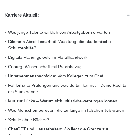
jeden Fall geholfen meine Zukunft besser zu
i
planen, da ich mir ein Studium an der Uni
s
Karriere Aktuell:
s
Magdeburg sehr gut vorstellen kann.“
e
n
Was junge Talente wirklich von Arbeitgebern erwarten
s
Der 13-jährige Tom Harnau kam vom
Dilemma Abschlussarbeit: Was taugt die akademische
c
Schützenhilfe?
Bördegymnasium Wanzleben und interessierte
h
a
Digitale Planungstools im Metallhandwerk
sich insbesondere für die Funktion des
f
Coburg: Wissenschaft mit Praxisbezug
t
Magnetresonanztomographen. „Toll fand ich
e
Unternehmensnachfolge: Vom Kollegen zum Chef
das MRT, das hat mir sehr gut gefallen, weil es
n
Fehlerhafte Prüfungen und was du tun kannst – Deine Rechte
prima erklärt wurde. Mir hat der Tag bisher
als Studierende
gezeigt, dass mir ein Studium später Spaß
Mut zur Lücke – Warum sich Initiativbewerbungen lohnen
Was Menschen bereuen, die zu lange im falschen Job waren
machen würde und die Universität nach dem
Schule ohne Bücher?
Abi ein mögliches Ziel wäre.“
ChatGPT und Hausarbeiten: Wo liegt die Grenze zur