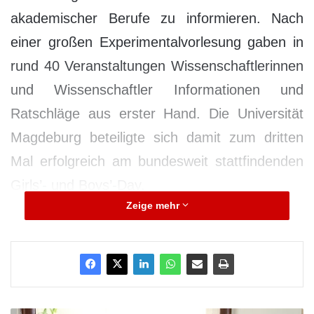
akademischer Berufe zu informieren. Nach
einer großen Experimentalvorlesung gaben in
rund 40 Veranstaltungen Wissenschaftlerinnen
und Wissenschaftler Informationen und
Ratschläge aus erster Hand. Die Universität
Magdeburg beteiligte sich damit zum dritten
Mal erfolgreich am bundesweit stattfindenden
Girls’- und Boys’-Day.
Zeige mehr
Die Jungen und Mädchen der Klassenstufen 6
bis 10 kamen aus ganz Sachsen-Anhalt und
aus Niedersachsen. Sie hatten Gelegenheit,
Männer und Frauen kennenzulernen, die