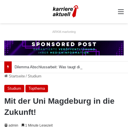
A
ARKM.marketing
Dilemma Abschlussarbeit: Was taugt die akademische Schützenhilfe?
Startseite
/
Studium
Studium
Topthema
Mit der Uni Magdeburg in die
Zukunft!
admin
1 Minute Lesezeit