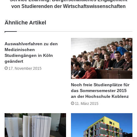
d
r
von Studierenden der Wirtschaftswissenschaften
t
n
w
i
Ähnliche Artikel
i
n
r
g
d
:
P
Auswahlverfahren zu den
B
Medizinischen
a
ü
Studiengängen in Köln
r
r
geändert
t
g
17. November 2015
n
e
e
r
r
s
Noch freie Studienplätze für
d
c
das Sommersemester 2015
e
h
an der Hochschule Koblenz
s
a
11. März 2015
L
f
-
t
L
l
A
i
B
c