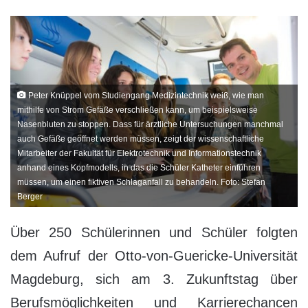
Peter Knüppel vom Studiengang Medizintechnik weiß, wie man
mithilfe von Strom Gefäße verschließen kann, um beispielsweise
Nasenbluten zu stoppen. Dass für ärztliche Untersuchungen manchmal
auch Gefäße geöffnet werden müssen, zeigt der wissenschaftliche
Mitarbeiter der Fakultät für Elektrotechnik und Informationstechnik
anhand eines Kopfmodells, in das die Schüler Katheter einführen
müssen, um einen fiktiven Schlaganfall zu behandeln. Foto: Stefan
Berger
Über 250 Schülerinnen und Schüler folgten
dem Aufruf der Otto-von-Guericke-Universität
Magdeburg, sich am 3. Zukunftstag über
Berufsmöglichkeiten und Karrierechancen