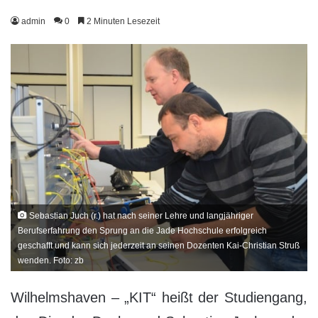
admin
0
2 Minuten Lesezeit
Sebastian Juch (r.) hat nach seiner Lehre und langjähriger
Berufserfahrung den Sprung an die Jade Hochschule erfolgreich
geschafft und kann sich jederzeit an seinen Dozenten Kai-Christian Struß
wenden. Foto: zb
Wilhelmshaven – „KIT“ heißt der Studiengang,