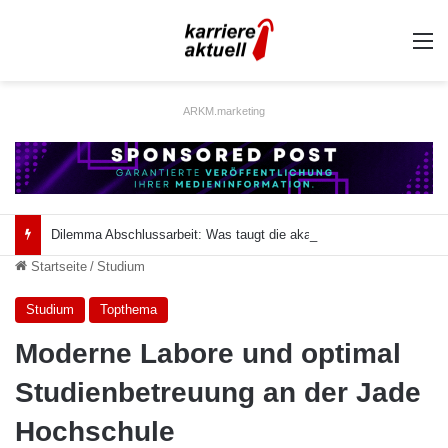
A
ARKM.marketing
Dilemma Abschlussarbeit: Was taugt die akademische Schützenhilfe?
Startseite
/
Studium
Studium
Topthema
Moderne Labore und optimal
Studienbetreuung an der Jade
Hochschule