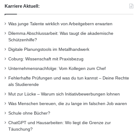
Karriere Aktuell:
Was junge Talente wirklich von Arbeitgebern erwarten
Dilemma Abschlussarbeit: Was taugt die akademische
Schützenhilfe?
Digitale Planungstools im Metallhandwerk
Coburg: Wissenschaft mit Praxisbezug
Unternehmensnachfolge: Vom Kollegen zum Chef
Fehlerhafte Prüfungen und was du tun kannst – Deine Rechte
als Studierende
Mut zur Lücke – Warum sich Initiativbewerbungen lohnen
Was Menschen bereuen, die zu lange im falschen Job waren
Sebastian Juch (r.) hat nach seiner Lehre und langjähriger
Berufserfahrung den Sprung an die Jade Hochschule erfolgreich
Schule ohne Bücher?
geschafft und kann sich jederzeit an seinen Dozenten Kai-Christian
ChatGPT und Hausarbeiten: Wo liegt die Grenze zur
Struß wenden. Foto: zb
Täuschung?