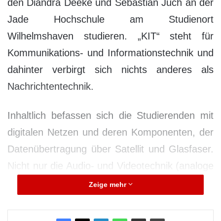
den Diandra Deeke und Sebastian Juch an der
Jade Hochschule am Studienort
Wilhelmshaven studieren. „KIT“ steht für
Kommunikations- und Informationstechnik und
dahinter verbirgt sich nichts anderes als
Nachrichtentechnik.
Inhaltlich befassen sich die Studierenden mit
digitalen Netzen und deren Komponenten, der
Datenübertragung über Satellit und Glasfaser.
Nicht nur die Audio- und Videotechnik (analoge
und digitale Verfahren), Navigation und
Zeige mehr
Radartechnik sondern auch Mobilfunksysteme
und Datennetze gehören zur