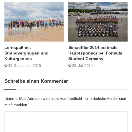
n
c
l
h
a
h
n
o
d
c
-
h
P
s
f
c
Lernspaß mit
Schaeffler 2014 erstmals
a
h
Strandvergnügen und
Hauptsponsor bei Formula
l
u
Kulturgenuss
Student Germany
z
l
25. September 2015
25. Juli 2014
“
e
a
D
Schreibe einen Kommentar
n
o
d
r
e
t
Deine E-Mail-Adresse wird nicht veröffentlicht.
Erforderliche Felder sind
r
m
mit
*
markiert
H
u
Diandra Deeke will ihr „KIT“-Praxissemester in Skandinavien machen.
o
n
K
Kai-Christian Struß unterstützt sie dabei. Foto: zb
c
d
o
h
Informationen aller Art wie Sprache, Text,
s