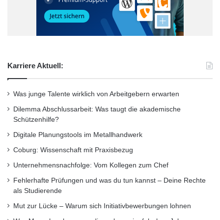
Siegen ausgezeichnet, der bereits zum siebten
e
e
Mal vergeben werden konnte. Die Übergabe
r
h
b
a
der Urkunde erfolgte durch den Prodekan für
a
n
n
Forschung und Lehre, Prof. Dr. Peter Krebs,
d
d
l
Karriere Aktuell:
und Heinz Meckel von der Sparkasse Siegen.
e
u
s
n
Die Laudationes hielten die Erstgutachter Prof.
f
g
Was junge Talente wirklich von Arbeitgebern erwarten
Dr. Rainer Heurung und Prof. Dr. Volkmar
ü
s
Dilemma Abschlussarbeit: Was taugt die akademische
r
m
Pipek.
Schützenhilfe?
M
e
a
t
Digitale Planungstools im Metallhandwerk
t
h
Coburg: Wissenschaft mit Praxisbezug
e
o
r
d
Unternehmensnachfolge: Vom Kollegen zum Chef
i
e
Fehlerhafte Prüfungen und was du tun kannst – Deine Rechte
a
n
als Studierende
l
a
f
u
Mut zur Lücke – Warum sich Initiativbewerbungen lohnen
o
s