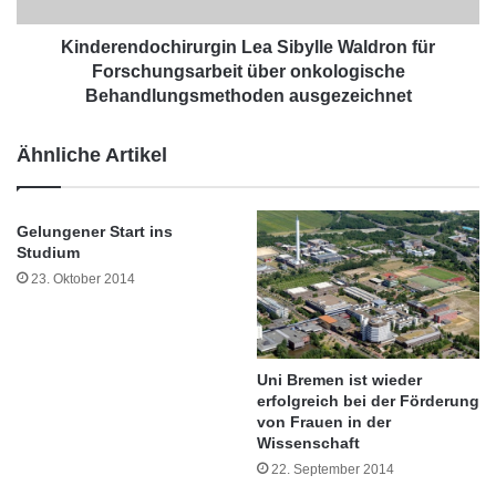
a
d
r
o
Kinderendochirurgin Lea Sibylle Waldron für
d
c
Forschungsarbeit über onkologische
,
h
Behandlungsmethoden ausgezeichnet
U
i
n
r
Ähnliche Artikel
i
u
v
r
e
g
r
Gelungener Start ins
i
s
Studium
n
i
L
23. Oktober 2014
t
e
ä
a
t
S
P
i
Uni Bremen ist wieder
a
b
erfolgreich bei der Förderung
d
y
von Frauen in der
e
l
Wissenschaft
Foto: Universität Siegen/ Die neuen Doktoren und Dekan Prof. Dr. Wulf
r
l
(2. v. r.)
22. September 2014
b
e