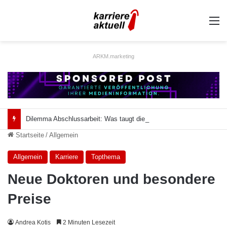
A
ARKM.marketing
Dilemma Abschlussarbeit: Was taugt die akademische Schützenhilfe?
Startseite
/
Allgemein
Allgemein
Karriere
Topthema
Neue Doktoren und besondere
Preise
Andrea Kotis
2 Minuten Lesezeit