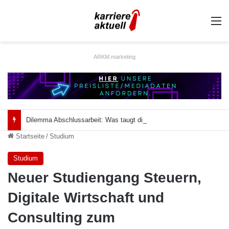
A
ARKM.marketing
Dilemma Abschlussarbeit: Was taugt die akademische Schützenhilfe?
Startseite
/
Studium
Studium
Neuer Studiengang Steuern,
Digitale Wirtschaft und
Consulting zum