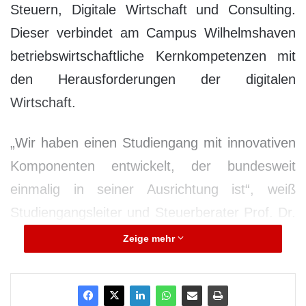
Steuern, Digitale Wirtschaft und Consulting.
Dieser verbindet am Campus Wilhelmshaven
betriebswirtschaftliche Kernkompetenzen mit
den Herausforderungen der digitalen
Wirtschaft.
„Wir haben einen Studiengang mit innovativen
Komponenten entwickelt, der bundesweit
einmalig in seiner Ausrichtung ist“, weiß
Studiengangsleiter und Steuerberater Prof. Dr.
Mario Meuthen. Die Inhalte fokussieren sich
Zeige mehr
auf Steuern, Rechnungslegung, Beratung und
Wirtschaftsrecht, eingebettet in die
besonderen Herausforderungen der