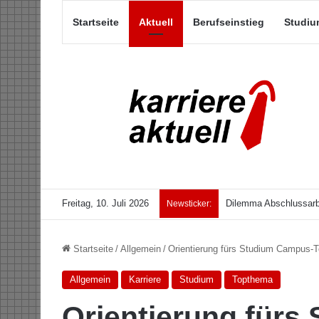
Startseite
Aktuell
Berufseinstieg
Studiu
Freitag, 10. Juli 2026
Dilemma Abschlussarb
Newsticker:
Startseite
/
Allgemein
/
Orientierung fürs Studium Campus-To
Allgemein
Karriere
Studium
Topthema
Orientierung fürs