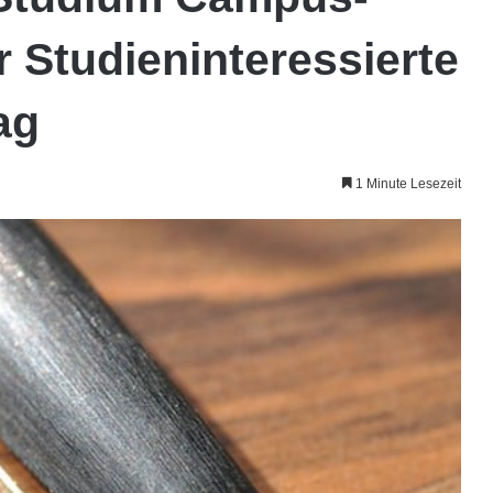
r Studieninteressierte
ag
1 Minute Lesezeit