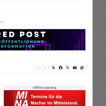
ing
RSS
Facebook
X
YouTube
Mastodon
ARKM.marketing