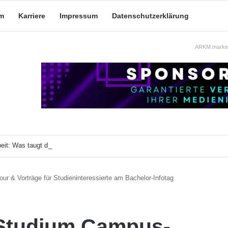
m
Karriere
Impressum
Datenschutzerklärung
ARKM.market
eit: Was taugt die akademische Schützenhilfe?
ur & Vorträge für Studieninteressierte am Bachelor-Infotag
 Studium Campus-