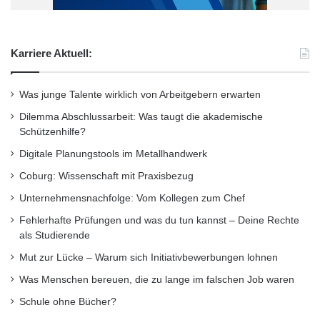
eigentlich nehme ich alles mit, was zum
t
ä
Studium gehört, nur Klausuren schreibe ich
t
Karriere Aktuell:
nicht mehr.“ Er habe schon viele Beziehungen
M
a
zu den Studierenden geknüpft und sieht
g
Was junge Talente wirklich von Arbeitgebern erwarten
d
bekannte Gesichter auf dem Campus wieder.
Dilemma Abschlussarbeit: Was taugt die akademische
e
Schützenhilfe?
b
„Mit dem Gasthörerstudium öffnet die
u
Digitale Planungstools im Metallhandwerk
r
Universität ihre Lehre für Interessierte aus der
Coburg: Wissenschaft mit Praxisbezug
g
Stadt und der Region“, sagt Carola Iller,
Unternehmensnachfolge: Vom Kollegen zum Chef
Professorin für Weiterbildung an der
Fehlerhafte Prüfungen und was du tun kannst – Deine Rechte
als Studierende
Universität Hildesheim. Die Gasthörerinnen
Mut zur Lücke – Warum sich Initiativbewerbungen lohnen
und Gasthörer sind zwischen 21 und 90 Jahre
Was Menschen bereuen, die zu lange im falschen Job waren
alt. Sie können „reinhören in die
Schule ohne Bücher?
Wissenschaft“, so Iller. Die Universität sei für