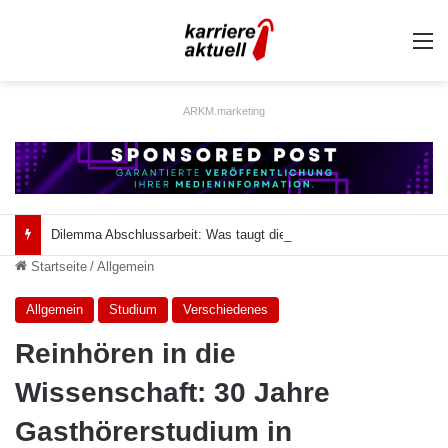
A
ARKM.marketing
Dilemma Abschlussarbeit: Was taugt die akademische Schützenhilfe?
Startseite
/
Allgemein
Allgemein
Studium
Verschiedenes
Reinhören in die
Wissenschaft: 30 Jahre
Gasthörerstudium in