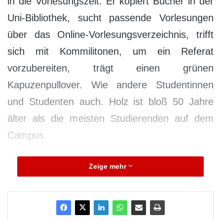
in die Vorlesungszeit. Er kopiert Bücher in der
Uni-Bibliothek, sucht passende Vorlesungen
über das Online-Vorlesungsverzeichnis, trifft
sich mit Kommilitonen, um ein Referat
vorzubereiten, trägt einen grünen
Kapuzenpullover. Wie andere Studentinnen
und Studenten auch. Holz ist bloß 50 Jahre
älter als die meisten Studierenden auf dem
Campus.
Hans-Joachim Holz besucht seit 2009 als
Zeige mehr
Gasthörer nicht nur Vorlesungen, sondern
auch viele Seminare an der Universität
Hildesheim. Er fährt zwei bis drei Mal in der