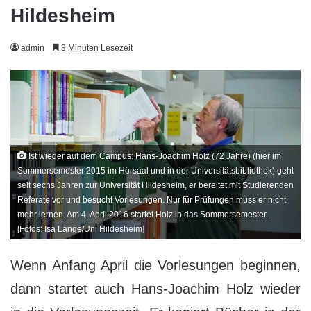
Hildesheim
admin
3 Minuten Lesezeit
Ist wieder auf dem Campus: Hans-Joachim Holz (72 Jahre) (hier im
Sommersemester 2015 im Hörsaal und in der Universitätsbibliothek) geht
seit sechs Jahren zur Universität Hildesheim, er bereitet mit Studierenden
Referate vor und besucht Vorlesungen. Nur für Prüfungen muss er nicht
mehr lernen. Am 4. April 2016 startet Holz in das Sommersemester.
[Fotos: Isa Lange/Uni Hildesheim]
Wenn Anfang April die Vorlesungen beginnen,
dann startet auch Hans-Joachim Holz wieder