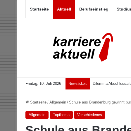
Startseite
Aktuell
Berufseinstieg
Studiu
Freitag, 10. Juli 2026
Dilemma Abschlussarb
Newsticker:
Startseite
/
Allgemein
/
Schule aus Brandenburg gewinnt bu
Allgemein
Topthema
Verschiedenes
Schule aus Brand