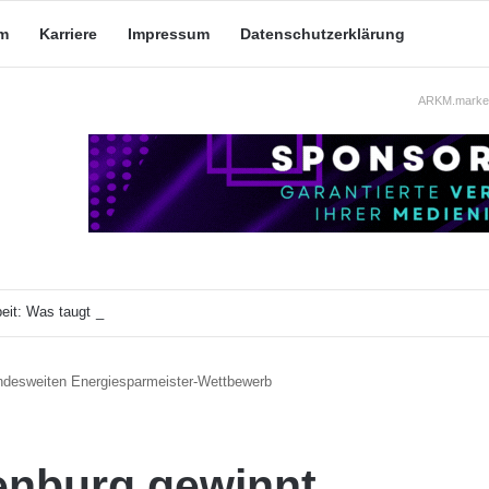
m
Karriere
Impressum
Datenschutzerklärung
ARKM.market
eit: Was taugt die akademische Schützenhilfe?
ndesweiten Energiesparmeister-Wettbewerb
enburg gewinnt