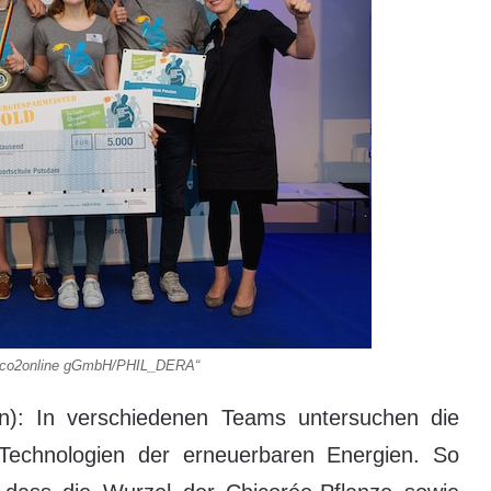
s/co2online gGmbH/PHIL_DERA“
: In verschiedenen Teams untersuchen die
echnologien der erneuerbaren Energien. So