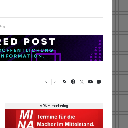
ing
RSS
Facebook
X
YouTube
Mastodon
ARKM.marketing