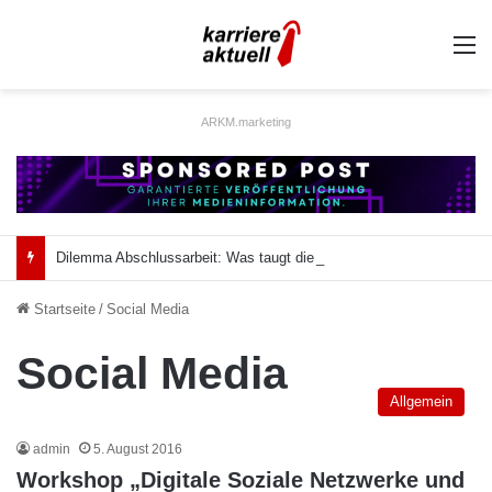
A
ARKM.marketing
Dilemma Abschlussarbeit: Was taugt die akademische Schützenhilfe?
Startseite
/
Social Media
Social Media
Allgemein
admin
5. August 2016
Workshop „Digitale Soziale Netzwerke und