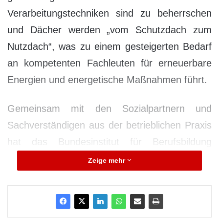
Verarbeitungstechniken sind zu beherrschen
und Dächer werden „vom Schutzdach zum
Nutzdach“, was zu einem gesteigerten Bedarf
an kompetenten Fachleuten für erneuerbare
Energien und energetische Maßnahmen führt.
Gemeinsam mit den Sozialpartnern und
Sachverständigen aus der betrieblichen Praxis
hat das Bundesinstitut für Berufsbildung
(BIBB) daher im Auftrag der Bundesregierung
Zeige mehr
die dreijährige Berufsausbildung für
Dachdecker/-innen auf den neuesten Stand
gebracht. Sie sind mit der neuen