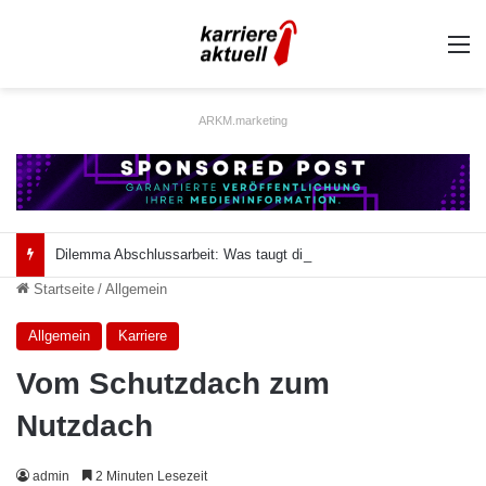
A
ARKM.marketing
Dilemma Abschlussarbeit: Was taugt die akademische Schützenhilfe?
Startseite
/
Allgemein
Allgemein
Karriere
Vom Schutzdach zum
Nutzdach
admin
2 Minuten Lesezeit