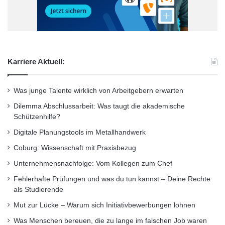
möchten. Sie werden eine solide, vielfältige
e
n
und zukunftsorientierte handwerkliche
b
e
Ausbildung erhalten, die das System „Haus“
r
ganzheitlich betrachtet und der
g
Karriere Aktuell:
gewerkeübergreifenden Zusammenarbeit
einen hohen Stellenwert beimisst. Durch die
Was junge Talente wirklich von Arbeitgebern erwarten
fünf Schwerpunkte Dachdeckungs-,
Dilemma Abschlussarbeit: Was taugt die akademische
Schützenhilfe?
Abdichtungs-, Außenwandbekleidungstechnik,
Digitale Planungstools im Metallhandwerk
Energietechnik an Dach und Wand sowie
Coburg: Wissenschaft mit Praxisbezug
Reetdach-Technik haben die Auszubildenden
Unternehmensnachfolge: Vom Kollegen zum Chef
die Möglichkeit zur Spezialisierung.
Fehlerhafte Prüfungen und was du tun kannst – Deine Rechte
als Studierende
Zu den wesentlichen Ausbildungsinhalten und
Mut zur Lücke – Warum sich Initiativbewerbungen lohnen
Aufgabenstellungen gehören unter anderem
Was Menschen bereuen, die zu lange im falschen Job waren