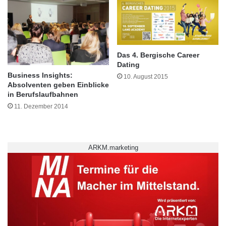
e
i
h
t
E
h
Das 4. Bergische Career
Dating
r
Business Insights:
e
10. August 2015
Absolventen geben Einblicke
n
in Berufslaufbahnen
m
11. Dezember 2014
i
t
g
l
ARKM.marketing
i
e
Quelle: HF.Redaktion
d
s
Dies wird erreicht, indem zum einen
c
unverzichtbare Fertigkeiten, Kenntnisse und
h
a
Fähigkeiten von Dachdecker/-innen in der
f