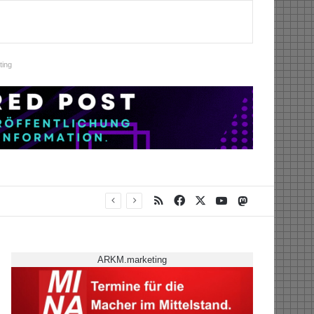
ing
RSS
Facebook
X
YouTube
Mastodon
ARKM.marketing