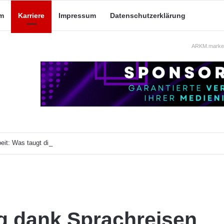
m
Karriere
Impressum
Datenschutzerklärung
ARKM.market
eit: Was taugt die akademische Schützenhilfe?
g dank Sprachreisen