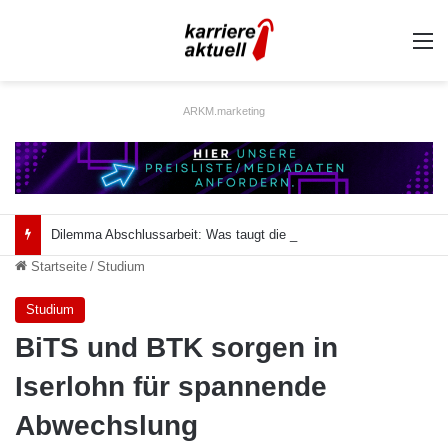
A
ARKM.marketing
Dilemma Abschlussarbeit: Was taugt die akademische Schützenhilfe?
Startseite
/
Studium
Studium
BiTS und BTK sorgen in
Iserlohn für spannende
Abwechslung