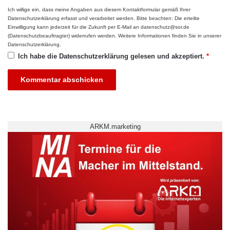
Ich willige ein, dass meine Angaben aus diesem Kontaktformular gemäß Ihrer
Datenschutzerklärung
erfasst und verarbeitet werden. Bitte beachten: Die erteilte
Einwilligung kann jederzeit für die Zukunft per E-Mail an datenschutz@sor.de
(Datenschutzbeauftragter) widerrufen werden. Weitere Informationen finden Sie in unserer
Datenschutzerklärung
.
Ich habe die
Datenschutzerklärung
gelesen und akzeptiert.
*
Ausstellung
Berliner Technische Kunsthochschule
BiTS. BTK
BTK-Studiengänge
ARKM.marketing
Campus Symposium
Locus Focus Chatterbox