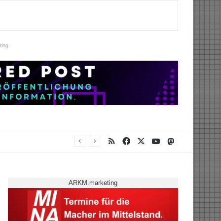
ing
RSS
Facebook
X
YouTube
Mastodon
ARKM.marketing