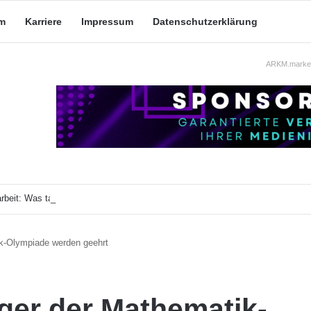
m
Karriere
Impressum
Datenschutzerklärung
ARKM.market
beit: Was taugt die akademische Schützenhilfe?
k-Olympiade werden geehrt
ger der Mathematik-