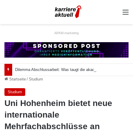
A
ARKM.marketing
Dilemma Abschlussarbeit: Was taugt die akademische Schützenhilfe?
Startseite
/
Studium
Studium
Uni Hohenheim bietet neue
internationale
Mehrfachabschlüsse an