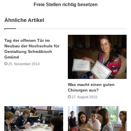
s
l
Freie Stellen richtig besetzen
A
e
r
n
Ähnliche Artikel
b
r
e
i
i
c
Tag der offenen Tür im
t
h
Neubau der Hochschule für
n
t
Gestaltung Schwäbisch
e
i
Gmünd
h
g
25. November 2014
m
b
e
e
r
s
b
e
Was macht einen guten
e
Chirurgen aus?
t
a
z
27. August 2015
c
e
h
n
t
e
n