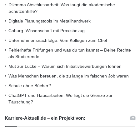
Dilemma Abschlussarbeit: Was taugt die akademische
mehreren Sprachen“, sagt Lars Banzhaf, der
Schützenhilfe?
das Projekt auf Hohenheimer Seite
Digitale Planungstools im Metallhandwerk
federführend betreut hat.
Coburg: Wissenschaft mit Praxisbezug
Unternehmensnachfolge: Vom Kollegen zum Chef
Fachlich und methodisch bietet das Triple-
Fehlerhafte Prüfungen und was du tun kannst – Deine Rechte
als Studierende
Bachelor-Programm eine wissenschaftlich
Mut zur Lücke – Warum sich Initiativbewerbungen lohnen
fundierte Einführung in die Fächer Betriebs-
Was Menschen bereuen, die zu lange im falschen Job waren
und Volkswirtschaftslehre,
Schule ohne Bücher?
Sozialwissenschaften, und in quantitativen
ChatGPT und Hausarbeiten: Wo liegt die Grenze zur
Methoden, eine Vertiefung im Bereich
Täuschung?
International Management und den
Karriere-Aktuell.de – ein Projekt von:
anwendungs- und praxisbezogenen Ansatz mit
integriertem Praktikum in Strasbourg. Auch die