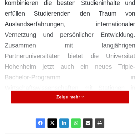
kombinieren die besten Studieninhalte und
erfüllen Studierenden den Traum von
Auslandserfahrungen, internationaler
Vernetzung und persönlicher Entwicklung.
Zusammen mit langjährigen
Partneruniversitäten bietet die Universität
Hohenheim jetzt auch ein neues Triple-
Bachelor-Programm in
Wirtschaftswissenschaften mit Stationen in
Zeige mehr
Stuttgart, Straßburg und Lüttich sowie ein
Double-Master-Programm in tropischen
Agrarwissenschaften
in Stuttgart und Prag an.
Studiengänge mit integrierten