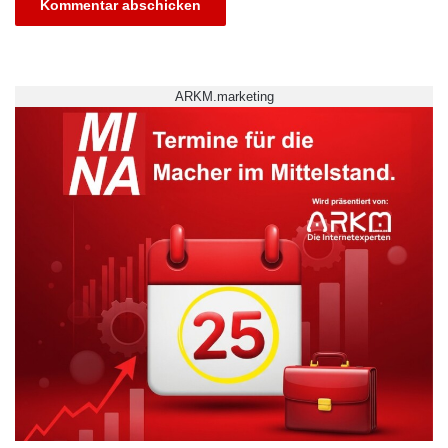
Anforderungen eines Studiums in mehreren
Ländern meistern können. Bei der weiteren
Karriereplanung helfen zudem die Netzwerke
ARKM.marketing
aller Partneruniversitäten und Lehrenden – so
können Studierende bereits vor
Studienabschluss ein internationales Netzwerk
knüpfen.
International durchstarten – mit dem
neuen Triple-Bachelor-Programm
Wirtschaftswissenschaften
Ein Meilenstein der internationalen Mobilität an
der
Universität Hohenheim
ist das neue Triple-