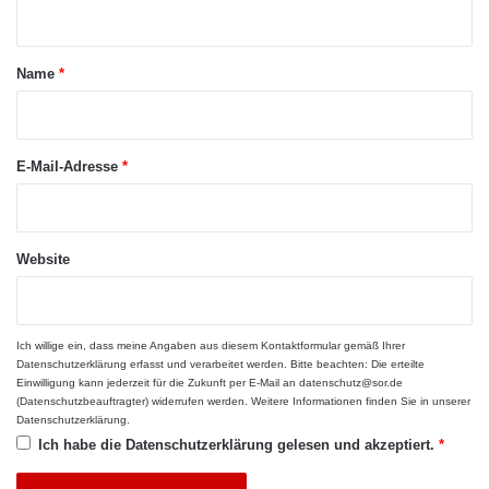
n
Gegensatz zu individuell geplanten
t
Auslandsaufenthalten entfallen so
a
Name
*
r
Mehraufwand und Unsicherheiten bezüglich
*
der Anrechnung von im Ausland erbrachten
E-Mail-Adresse
*
Studienleistungen.
Nach dem Studium eröffnen sich
Website
Absolvent:innen mit Mehrfachabschlüssen
beste Karrierechancen. Sie sind nicht nur
Ich willige ein, dass meine Angaben aus diesem Kontaktformular gemäß Ihrer
fachlich umfassend ausgebildet und haben
Datenschutzerklärung
erfasst und verarbeitet werden. Bitte beachten: Die erteilte
Einwilligung kann jederzeit für die Zukunft per E-Mail an datenschutz@sor.de
verschiedene Perspektiven auf ihr Studienfach
(Datenschutzbeauftragter) widerrufen werden. Weitere Informationen finden Sie in unserer
Datenschutzerklärung
.
kennengelernt, sondern haben zudem unter
Ich habe die
Datenschutzerklärung
gelesen und akzeptiert.
*
Beweis gestellt, dass sie die hohen