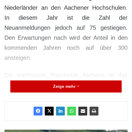
Niederländer an den Aachener Hochschulen.
In diesem Jahr ist die Zahl der
Neuanmeldungen jedoch auf 75 gestiegen.
Den Erwartungen nach wird der Anteil in den
kommenden Jahren noch auf über 300
ansteigen.
Die wachsende Popularität Aachens ist das
Resultat der intensiven Zusammenarbeit
Zeige mehr
zwischen dem Bildungswesen in Limburg und
den Aachener Hochschulen.